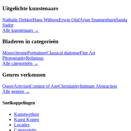
Uitgelichte kunstenaars
Nathalie Dekker
Hans Withoos
Erwin Olaf
Arjan Spannenburg
Sanda
Sudor
Alle kunstenaars
→
Bladeren in categorieën
Monochrome
Portraiture
Classical dialogue
Fine Art
Photography
Religious
Alle categorieën
→
Genres verkennen
Queer
Artivism
Coming of Age
Christianity
Intimate Abstraction
Alle genren
→
Snelkoppelingen
Kunstwerken
Kunst Kopen
Locaties
Categorieën