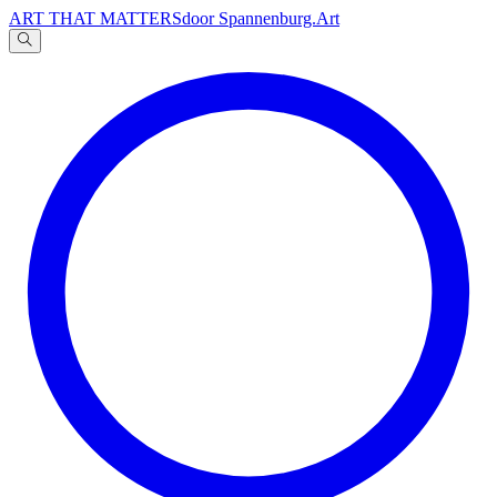
ART THAT MATTERS
door Spannenburg.Art
A
文