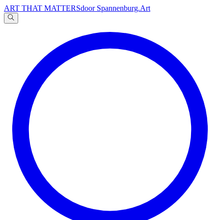
ART THAT MATTERS
door Spannenburg.Art
A
文