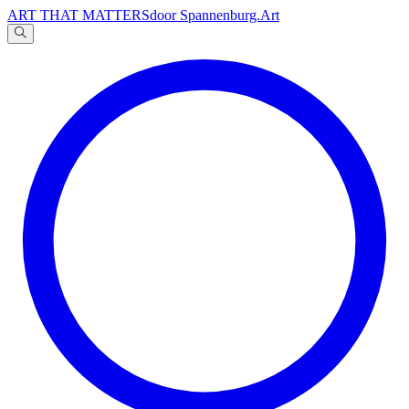
ART THAT MATTERS
door Spannenburg.Art
A
文