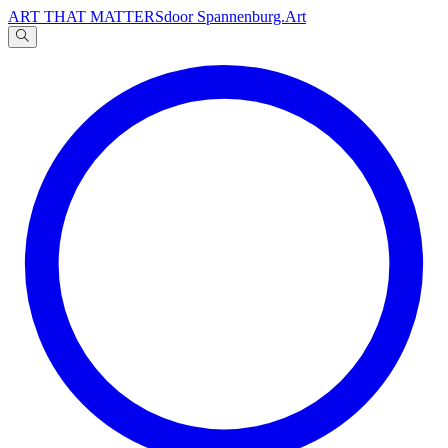
ART THAT MATTERS
door Spannenburg.Art
A
文