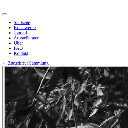
Startseite
Kunstwerke
Journal
Ausstellungen
Über
FAQ
Kontakt
←
Zurück zur Sammlung