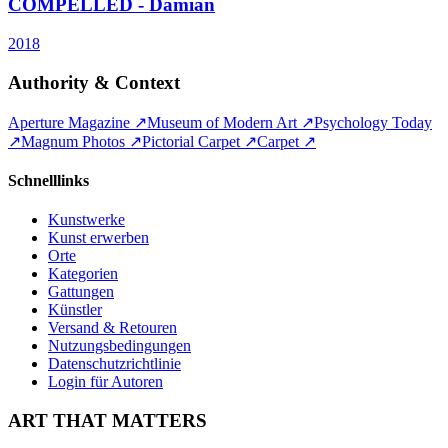
COMPELLED - Damian
2018
Authority & Context
Aperture Magazine
↗
Museum of Modern Art
↗
Psychology Today
↗
Magnum Photos
↗
Pictorial Carpet
↗
Carpet
↗
Schnelllinks
Kunstwerke
Kunst erwerben
Orte
Kategorien
Gattungen
Künstler
Versand & Retouren
Nutzungsbedingungen
Datenschutzrichtlinie
Login für Autoren
ART THAT MATTERS