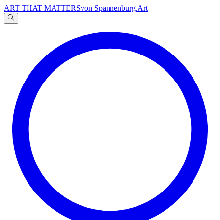
ART THAT MATTERS
von Spannenburg.Art
A
文