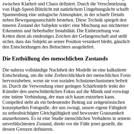
zwischen Klarheit und Chaos definiert. Durch die Verschmelzung
von High-Speed-Blitzlicht mit natürlichem Umgebungslicht schafft
Spannenburg eine unlogische Atmosphäre, in der scharfe Details
neben Bewegungsunschärfe bestehen. Diese Technik spiegelt den
inneren Zustand der Subjekte wider: eine Mischung aus nüchterner
Erkenntnis und fieberhafter Instabilität. Die Einbeziehung von
Ketten dient als eindeutiges Zeichen der Gefangenschaft und stellt
sicher, dass das Subjekt an seiner Position verankert bleibt, gänzlich
den Entscheidungen des Betrachters ausgeliefert.
Die Enthüllung des menschlichen Zustands
Die nahezu vollständige Nacktheit der Modelle ist eine kalkulierte
Entscheidung, um die rohe Zerbrechlichkeit der menschlichen Form
hervorzuheben, wenn sie von sozialen Schutzmechanismen befreit
ist. Durch die Verwendung einer geringen Schärfentiefe lenkt der
Künstler den unerschütterlichen Fokus auf die Mimik und erzwingt
eine intime Verbindung, der man sich kaum entziehen kann.
Compelled steht als ein bedeutender Beitrag zur zeitgenössischen
konzeptuellen Fotografie, der uns zwingt, unsere eigene Fähigkeit
zu unbeabsichtigter Gleichgültigkeit und bewusster Grausamkeit
anzuerkennen. Es ist eine Studie menschlichen Verhaltens in seinem
unverfälschtesten Zustand, direkt vor die Füße jener gestellt, die
dessen Grenzen definieren.