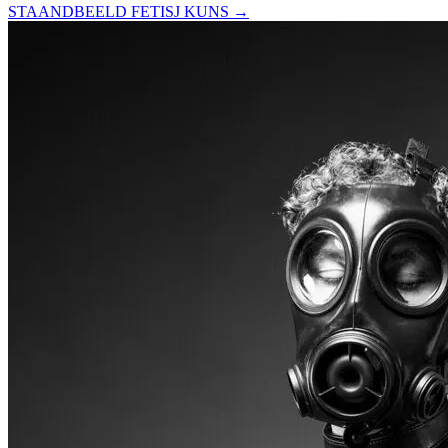
STAANDBEELD FETISJ KUNS
→