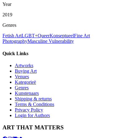
Year
2019
Genres
Fetish Art
LGBT+
Queer
Konseptueel
Fine Art
Photography
Masculine Vulnerability
Quick Links
Artworks
Buying Art
Venues
Kategorieë
Genres
Kunstenaars
Shipping & returns
Terms & Conditions
Privacy Policy
Login for Authors
ART THAT MATTERS