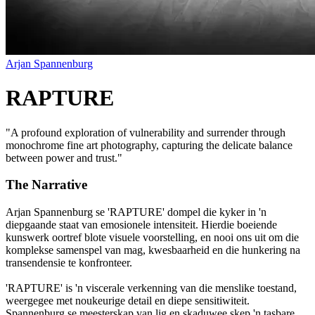
Arjan Spannenburg
RAPTURE
"
A profound exploration of vulnerability and surrender through
monochrome fine art photography, capturing the delicate balance
between power and trust.
"
The Narrative
Arjan Spannenburg se 'RAPTURE' dompel die kyker in 'n
diepgaande staat van emosionele intensiteit. Hierdie boeiende
kunswerk oortref blote visuele voorstelling, en nooi ons uit om die
komplekse samenspel van mag, kwesbaarheid en die hunkering na
transendensie te konfronteer.
'RAPTURE' is 'n viscerale verkenning van die menslike toestand,
weergegee met noukeurige detail en diepe sensitiwiteit.
Spannenburg se meesterskap van lig en skaduwee skep 'n tasbare