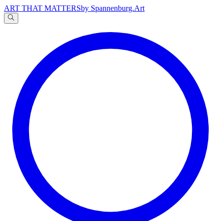
ART THAT MATTERS
by Spannenburg.Art
A
文