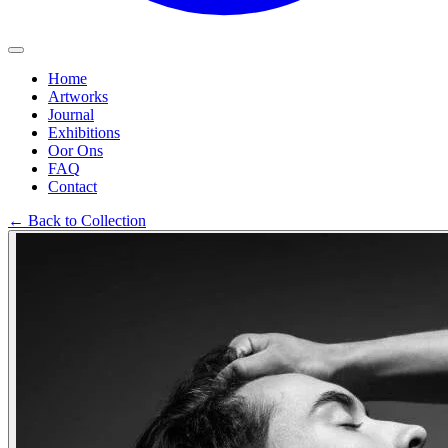
Home
Artworks
Journal
Exhibitions
Oor Ons
FAQ
Contact
←
Back to Collection