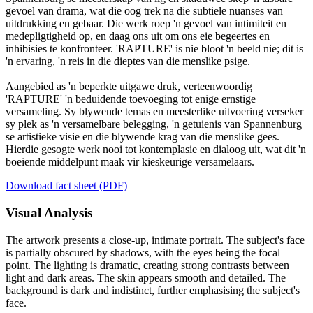
gevoel van drama, wat die oog trek na die subtiele nuanses van
uitdrukking en gebaar. Die werk roep 'n gevoel van intimiteit en
medepligtigheid op, en daag ons uit om ons eie begeertes en
inhibisies te konfronteer. 'RAPTURE' is nie bloot 'n beeld nie; dit is
'n ervaring, 'n reis in die dieptes van die menslike psige.
Aangebied as 'n beperkte uitgawe druk, verteenwoordig
'RAPTURE' 'n beduidende toevoeging tot enige ernstige
versameling. Sy blywende temas en meesterlike uitvoering verseker
sy plek as 'n versamelbare belegging, 'n getuienis van Spannenburg
se artistieke visie en die blywende krag van die menslike gees.
Hierdie gesogte werk nooi tot kontemplasie en dialoog uit, wat dit 'n
boeiende middelpunt maak vir kieskeurige versamelaars.
Download fact sheet (PDF)
Visual Analysis
The artwork presents a close-up, intimate portrait. The subject's face
is partially obscured by shadows, with the eyes being the focal
point. The lighting is dramatic, creating strong contrasts between
light and dark areas. The skin appears smooth and detailed. The
background is dark and indistinct, further emphasising the subject's
face.