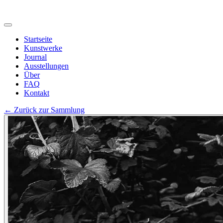
Startseite
Kunstwerke
Journal
Ausstellungen
Über
FAQ
Kontakt
←
Zurück zur Sammlung