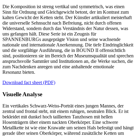
Die Komposition ist streng vertikal und symmetrisch, was einen
Sinn für Ordnung und Gleichgewicht betont, der im Kontrast zum
kalten Gewicht der Ketten steht. Der Künstler artikuliert meisterhaft
die universelle Sehnsucht nach Befreiung, nicht durch offenen
Widerstand, sondern durch das Verständnis der Natur dessen, was
uns gefangen hält. Diese Serie ist ein Zeugnis für
SPANNENBURGs ausgeprägte Vision und seine wachsende
nationale und internationale Anerkennung. Die tiefe Eindringlichkeit
und die sorgfältige Ausführung, die in BOUND II offensichtlich
sind, positionieren sie im Bereich der Museumsqualität und sprechen
anspruchsvolle Sammler und Institutionen an, die Werke suchen, die
zum Nachdenken anregen und eine anhaltende emotionale
Resonanz bieten.
Download fact sheet (PDF)
Visuelle Analyse
Ein vertikales Schwarz-Weiss-Porträt eines jungen Mannes, der
zentral und frontal steht, mit einem ruhigen, neutralen Blick. Er ist
bekleidet mit dunkel hoch taillierten Tanzhosen mit hellen
Hosenträgern über einem nackten Oberkörper. Eine schwere
Metallkette ist wie eine Krawatte um seinen Hals befestigt und hängt
gerade über seinen Oberkörper, während zusätzliche Ketten um