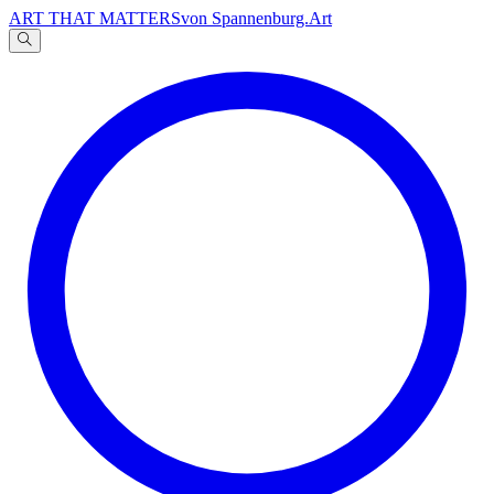
ART THAT MATTERS
von Spannenburg.Art
A
文