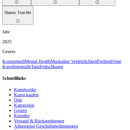
ⓘ
ⓘ
ⓘ
Diasec True-life
ⓘ
Jahr
2025
Genres
Konzeptuell
Mental Health
Maskuline Verletzlichkeit
Freiheit
Feine
Kunstfotografie
Tanz
Fetischkunst
Schnelllinks
Kunstwerke
Kunst kaufen
Orte
Kategorien
Genres
Künstler
Versand & Rücksendungen
Allgemeine Geschäftsbedingungen