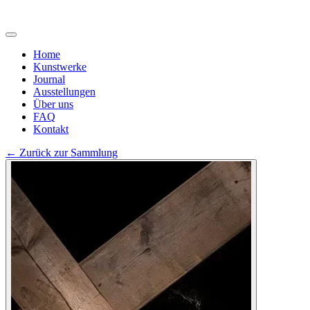
Home
Kunstwerke
Journal
Ausstellungen
Über uns
FAQ
Kontakt
←
Zurück zur Sammlung