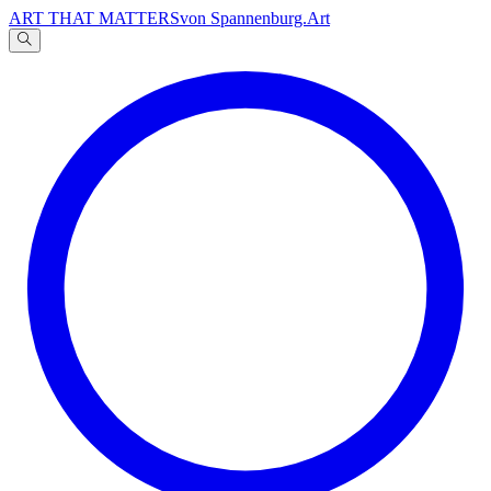
ART THAT MATTERS
von Spannenburg.Art
A
文