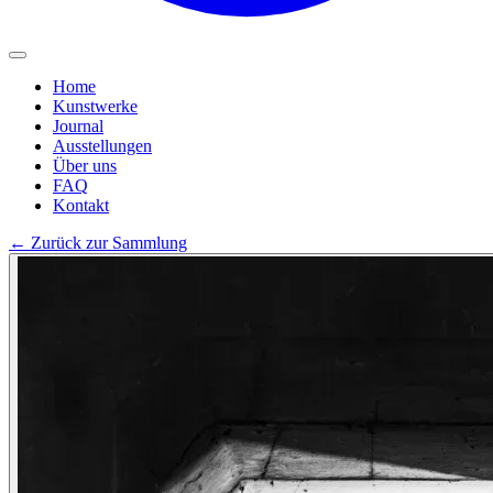
Home
Kunstwerke
Journal
Ausstellungen
Über uns
FAQ
Kontakt
←
Zurück zur Sammlung