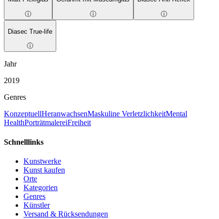
ⓘ
ⓘ
ⓘ
Diasec True-life
ⓘ
Jahr
2019
Genres
Konzeptuell
Heranwachsen
Maskuline Verletzlichkeit
Mental
Health
Porträtmalerei
Freiheit
Schnelllinks
Kunstwerke
Kunst kaufen
Orte
Kategorien
Genres
Künstler
Versand & Rücksendungen