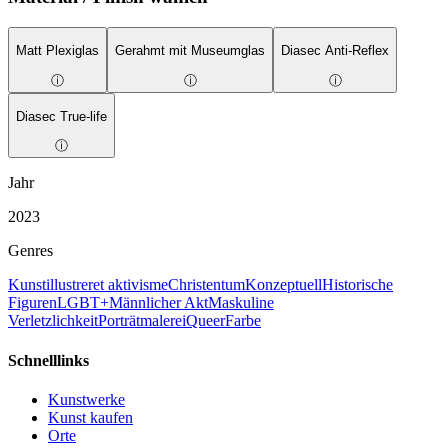
Matt Plexiglas
Gerahmt mit Museumglas
Diasec Anti-Reflex
ⓘ
ⓘ
ⓘ
Diasec True-life
ⓘ
Jahr
2023
Genres
Kunstillustreret aktivisme
Christentum
Konzeptuell
Historische
Figuren
LGBT+
Männlicher Akt
Maskuline
Verletzlichkeit
Porträtmalerei
Queer
Farbe
Schnelllinks
Kunstwerke
Kunst kaufen
Orte