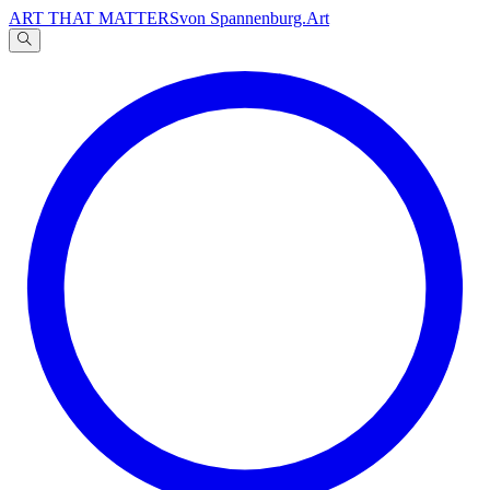
ART THAT MATTERS
von Spannenburg.Art
A
文