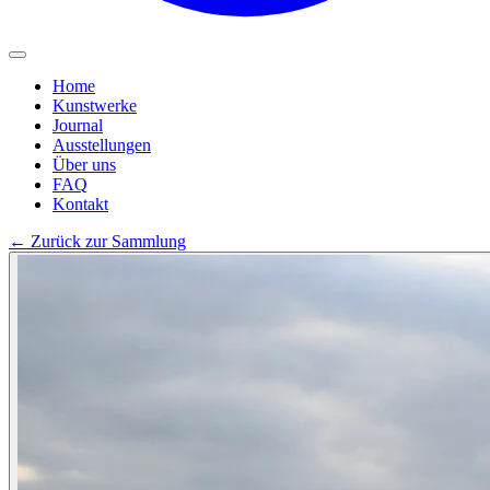
Home
Kunstwerke
Journal
Ausstellungen
Über uns
FAQ
Kontakt
←
Zurück zur Sammlung