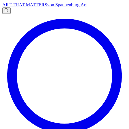
ART THAT MATTERS
von Spannenburg.Art
A
文