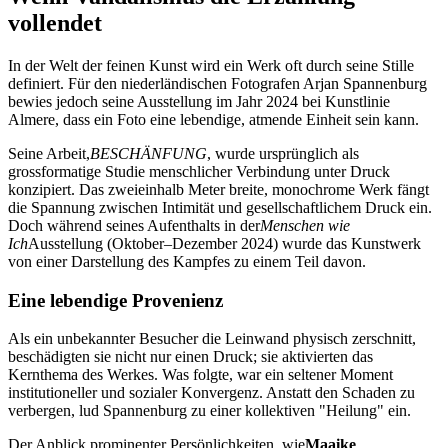
vollendet
In der Welt der feinen Kunst wird ein Werk oft durch seine Stille
definiert. Für den niederländischen Fotografen Arjan Spannenburg
bewies jedoch seine Ausstellung im Jahr 2024 bei Kunstlinie
Almere, dass ein Foto eine lebendige, atmende Einheit sein kann.
Seine Arbeit,
BESCHÄNFUNG
, wurde ursprünglich als
grossformatige Studie menschlicher Verbindung unter Druck
konzipiert. Das zweieinhalb Meter breite, monochrome Werk fängt
die Spannung zwischen Intimität und gesellschaftlichem Druck ein.
Doch während seines Aufenthalts in der
Menschen wie
Ich
Ausstellung (Oktober–Dezember 2024) wurde das Kunstwerk
von einer Darstellung des Kampfes zu einem Teil davon.
Eine lebendige Provenienz
Als ein unbekannter Besucher die Leinwand physisch zerschnitt,
beschädigten sie nicht nur einen Druck; sie aktivierten das
Kernthema des Werkes. Was folgte, war ein seltener Moment
institutioneller und sozialer Konvergenz. Anstatt den Schaden zu
verbergen, lud Spannenburg zu einer kollektiven "Heilung" ein.
Der Anblick prominenter Persönlichkeiten, wie
Maaike