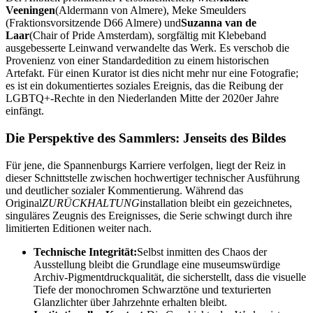
Veeningen
(Aldermann von Almere), Meke Smeulders
(Fraktionsvorsitzende D66 Almere) und
Suzanna van de
Laar
(Chair of Pride Amsterdam), sorgfältig mit Klebeband
ausgebesserte Leinwand verwandelte das Werk. Es verschob die
Provenienz von einer Standardedition zu einem historischen
Artefakt. Für einen Kurator ist dies nicht mehr nur eine Fotografie;
es ist ein dokumentiertes soziales Ereignis, das die Reibung der
LGBTQ+-Rechte in den Niederlanden Mitte der 2020er Jahre
einfängt.
Die Perspektive des Sammlers: Jenseits des Bildes
Für jene, die Spannenburgs Karriere verfolgen, liegt der Reiz in
dieser Schnittstelle zwischen hochwertiger technischer Ausführung
und deutlicher sozialer Kommentierung. Während das
Original
ZURÜCKHALTUNG
installation bleibt ein gezeichnetes,
singuläres Zeugnis des Ereignisses, die Serie schwingt durch ihre
limitierten Editionen weiter nach.
Technische Integrität:
Selbst inmitten des Chaos der
Ausstellung bleibt die Grundlage eine museumswürdige
Archiv-Pigmentdruckqualität, die sicherstellt, dass die visuelle
Tiefe der monochromen Schwarztöne und texturierten
Glanzlichter über Jahrzehnte erhalten bleibt.