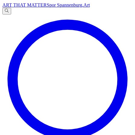
ART THAT MATTERS
por Spannenburg.Art
A
文