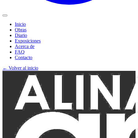
Inicio
Obras
Diario
Exposiciones
Acerca de
FAQ
Contacto
←
Volver al inicio