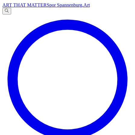
ART THAT MATTERS
por Spannenburg.Art
A
文