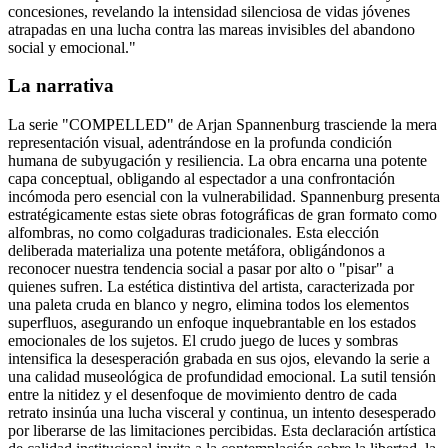
concesiones, revelando la intensidad silenciosa de vidas jóvenes
atrapadas en una lucha contra las mareas invisibles del abandono
social y emocional.
"
La narrativa
La serie "COMPELLED" de Arjan Spannenburg trasciende la mera
representación visual, adentrándose en la profunda condición
humana de subyugación y resiliencia. La obra encarna una potente
capa conceptual, obligando al espectador a una confrontación
incómoda pero esencial con la vulnerabilidad. Spannenburg presenta
estratégicamente estas siete obras fotográficas de gran formato como
alfombras, no como colgaduras tradicionales. Esta elección
deliberada materializa una potente metáfora, obligándonos a
reconocer nuestra tendencia social a pasar por alto o "pisar" a
quienes sufren. La estética distintiva del artista, caracterizada por
una paleta cruda en blanco y negro, elimina todos los elementos
superfluos, asegurando un enfoque inquebrantable en los estados
emocionales de los sujetos. El crudo juego de luces y sombras
intensifica la desesperación grabada en sus ojos, elevando la serie a
una calidad museológica de profundidad emocional. La sutil tensión
entre la nitidez y el desenfoque de movimiento dentro de cada
retrato insinúa una lucha visceral y continua, un intento desesperado
por liberarse de las limitaciones percibidas. Esta declaración artística