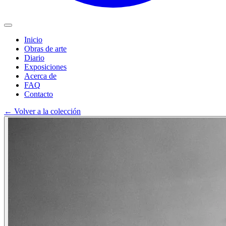
Inicio
Obras de arte
Diario
Exposiciones
Acerca de
FAQ
Contacto
←
Volver a la colección