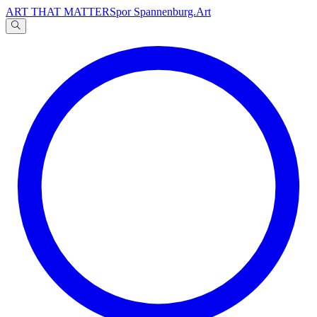
ART THAT MATTERS
por Spannenburg.Art
A
文