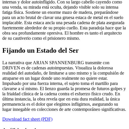
internas y dolor autoinfligido. Con su largo cabello cayendo como
una venda, su mirada está oculta, dejando visible solo su intensa
fatiga física. Sostiene un enorme mazo de madera, preparándose
para un acto brutal de clavar una gruesa estaca de metal en el suelo
implacable. Esta estaca ancla una pesada cadena de plata asegurada
fuertemente alrededor de su propio cuello. Esta paradoja hace que la
obra sea profundamente opresiva. El hombre es tanto el arquitecto
de su cautiverio como el prisionero mismo.
Fijando un Estado del Ser
La narrativa que ARJAN SPANNENBURG transmite con
DRIVEN es de cadenas autoimpuestas. Visualiza la dolorosa
realidad del autodaño, de limitarse a uno mismo y la compulsión de
atraparse en un lugar donde uno realmente no quiere estar.
Impulsado por una fuerza interna, el sujeto toma el martillo para
clavarse a sí mismo. El lienzo guarda la promesa de futuros golpes y
la frialdad clínica de la cadena contra el esfuerzo físico crudo. En
última instancia, la obra revela que en esta dura realidad, la única
permanencia es el dolor que elegimos infligirnos, asegurando su
lugar innegable en colecciones de arte contemporáneo significativas.
Download fact sheet (PDF)