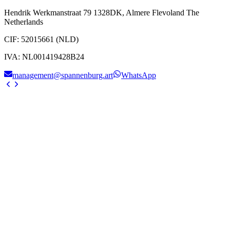
Hendrik Werkmanstraat 79 1328DK, Almere Flevoland The
Netherlands
CIF
:
52015661 (NLD)
IVA
:
NL001419428B24
management@spannenburg.art
WhatsApp