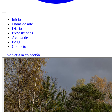
Inicio
Obras de arte
Diario
Exposiciones
Acerca de
FAQ
Contacto
←
Volver a la colección