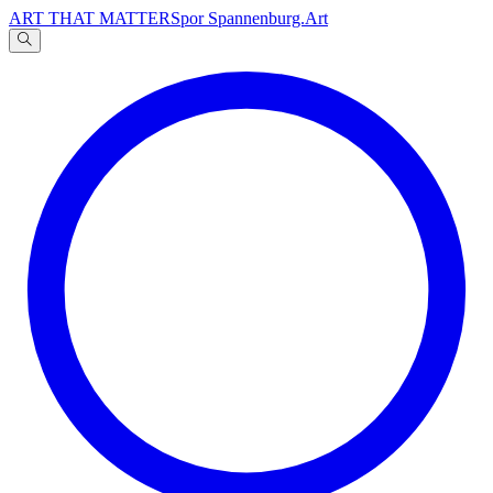
ART THAT MATTERS
por Spannenburg.Art
A
文