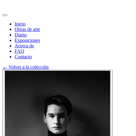
Inicio
Obras de arte
Diario
Exposiciones
Acerca de
FAQ
Contacto
←
Volver a la colección