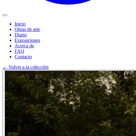
Inicio
Obras de arte
Diario
Exposiciones
Acerca de
FAQ
Contacto
←
Volver a la colección