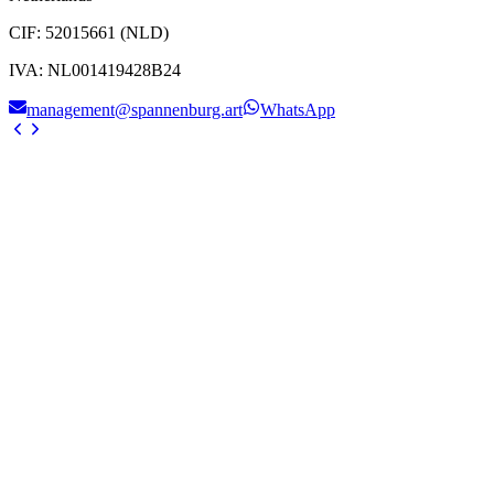
CIF
:
52015661 (NLD)
IVA
:
NL001419428B24
management@spannenburg.art
WhatsApp