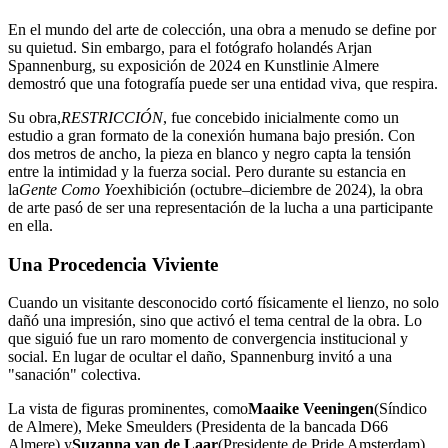
En el mundo del arte de colección, una obra a menudo se define por
su quietud. Sin embargo, para el fotógrafo holandés Arjan
Spannenburg, su exposición de 2024 en Kunstlinie Almere
demostró que una fotografía puede ser una entidad viva, que respira.
Su obra,
RESTRICCIÓN
, fue concebido inicialmente como un
estudio a gran formato de la conexión humana bajo presión. Con
dos metros de ancho, la pieza en blanco y negro capta la tensión
entre la intimidad y la fuerza social. Pero durante su estancia en
la
Gente Como Yo
exhibición (octubre–diciembre de 2024), la obra
de arte pasó de ser una representación de la lucha a una participante
en ella.
Una Procedencia Viviente
Cuando un visitante desconocido cortó físicamente el lienzo, no solo
dañó una impresión, sino que activó el tema central de la obra. Lo
que siguió fue un raro momento de convergencia institucional y
social. En lugar de ocultar el daño, Spannenburg invitó a una
"sanación" colectiva.
La vista de figuras prominentes, como
Maaike Veeningen
(Síndico
de Almere), Meke Smeulders (Presidenta de la bancada D66
Almere) y
Suzanna van de Laar
(Presidente de Pride Amsterdam),