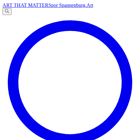
ART THAT MATTERS
por Spannenburg.Art
A
文