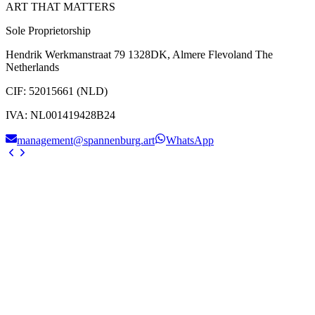
ART THAT MATTERS
Sole Proprietorship
Hendrik Werkmanstraat 79 1328DK, Almere Flevoland The
Netherlands
CIF
:
52015661 (NLD)
IVA
:
NL001419428B24
management@spannenburg.art
WhatsApp