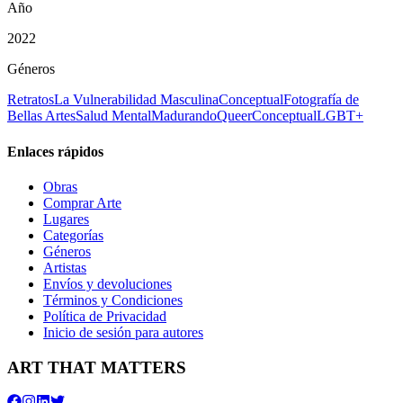
Año
2022
Géneros
Retratos
La Vulnerabilidad Masculina
Conceptual
Fotografía de
Bellas Artes
Salud Mental
Madurando
Queer
Conceptual
LGBT+
Enlaces rápidos
Obras
Comprar Arte
Lugares
Categorías
Géneros
Artistas
Envíos y devoluciones
Términos y Condiciones
Política de Privacidad
Inicio de sesión para autores
ART THAT MATTERS