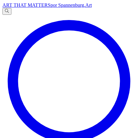
ART THAT MATTERS
por Spannenburg.Art
A
文