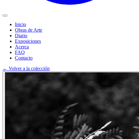
Inicio
Obras de Arte
Diario
Exposiciones
Acerca
FAQ
Contacto
←
Volver a la colección