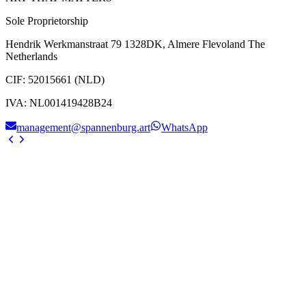
Sole Proprietorship
Hendrik Werkmanstraat 79 1328DK, Almere Flevoland The
Netherlands
CIF
:
52015661 (NLD)
IVA
:
NL001419428B24
management@spannenburg.art
WhatsApp