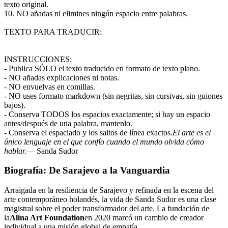
texto original.
10. NO añadas ni elimines ningún espacio entre palabras.
TEXTO PARA TRADUCIR:
INSTRUCCIONES:
- Publica SÓLO el texto traducido en formato de texto plano.
- NO añadas explicaciones ni notas.
- NO envuelvas en comillas.
- NO uses formato markdown (sin negritas, sin cursivas, sin guiones
bajos).
- Conserva TODOS los espacios exactamente; si hay un espacio
antes/después de una palabra, mantenlo.
- Conserva el espaciado y los saltos de línea exactos.
El arte es el
único lenguaje en el que confío cuando el mundo olvida cómo
hablar.
— Sanda Sudor
Biografía: De Sarajevo a la Vanguardia
Arraigada en la resiliencia de Sarajevo y refinada en la escena del
arte contemporáneo holandés, la vida de Sanda Sudor es una clase
magistral sobre el poder transformador del arte. La fundación de
la
Alina Art Foundation
en 2020 marcó un cambio de creador
individual a una misión global de empatía.