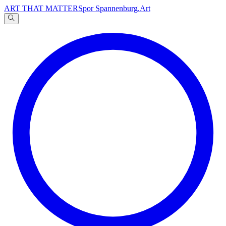
ART THAT MATTERS
por Spannenburg.Art
A
文