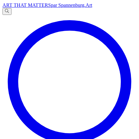
ART THAT MATTERS
par Spannenburg.Art
A
文