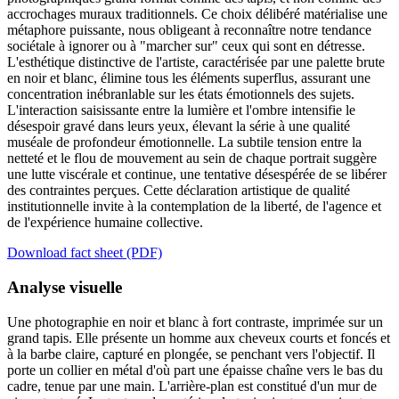
accrochages muraux traditionnels. Ce choix délibéré matérialise une
métaphore puissante, nous obligeant à reconnaître notre tendance
sociétale à ignorer ou à "marcher sur" ceux qui sont en détresse.
L'esthétique distinctive de l'artiste, caractérisée par une palette brute
en noir et blanc, élimine tous les éléments superflus, assurant une
concentration inébranlable sur les états émotionnels des sujets.
L'interaction saisissante entre la lumière et l'ombre intensifie le
désespoir gravé dans leurs yeux, élevant la série à une qualité
muséale de profondeur émotionnelle. La subtile tension entre la
netteté et le flou de mouvement au sein de chaque portrait suggère
une lutte viscérale et continue, une tentative désespérée de se libérer
des contraintes perçues. Cette déclaration artistique de qualité
institutionnelle invite à la contemplation de la liberté, de l'agence et
de l'expérience humaine collective.
Download fact sheet (PDF)
Analyse visuelle
Une photographie en noir et blanc à fort contraste, imprimée sur un
grand tapis. Elle présente un homme aux cheveux courts et foncés et
à la barbe claire, capturé en plongée, se penchant vers l'objectif. Il
porte un collier en métal d'où part une épaisse chaîne vers le bas du
cadre, tenue par une main. L'arrière-plan est constitué d'un mur de