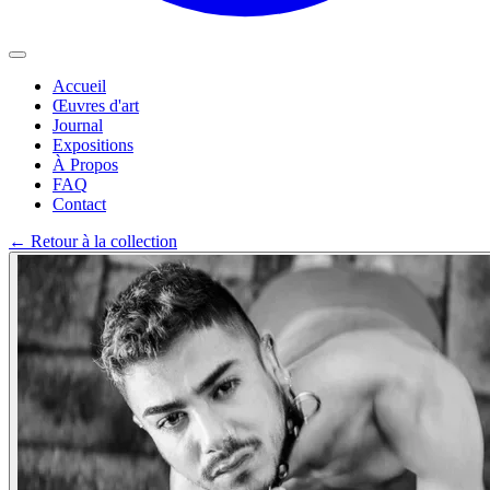
Accueil
Œuvres d'art
Journal
Expositions
À Propos
FAQ
Contact
←
Retour à la collection