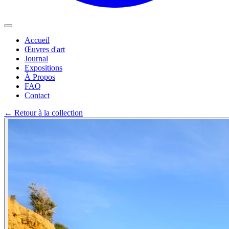
Accueil
Œuvres d'art
Journal
Expositions
À Propos
FAQ
Contact
←
Retour à la collection