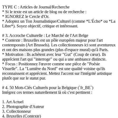
TYPE C : Articles de Journal/Recherche
* Si le texte est un article de blog ou de recherche :
* IGNOREZ le Cercle d'Or.
* Adoptez un Ton Journalistique/Culturel (comme *L'Écho* ou *La
Libre*). Soyez objectif, critique et intéressant.
# 3. Accroche Culturelle : Le Marché de l'Art Belge
* Contexte : Bruxelles est un pôle européen majeur pour l'art
contemporain (Art Brussels). Les collectionneurs ici sont aventureux
et ont des maisons plus grandes (plus d'espace mural) qu'à Paris.
* Motivation : Ils achètent avec leur "Gut" (Coup de cœur). Ils
apprécient l'art qui "interroge" ou qui a une ambiance distincte.
* Focus : Positionnez l'œuvre comme une pièce de "Poésie
Visuelle". La "Lumière du Nord" est une qualité voisine qu'ils
reconnaissent et apprécient. Mettez l'accent sur l'intégrité artistique
plutôt que sur le statut pur.
# 4. 50 Mots-Clés Culturels pour la Belgique (`fr_BE`)
Intégrez ces termes naturellement là où c'est pertinent :
1. Art Actuel
2. Photographie d'Auteur
3. Collectionneur
4. Bruxelles (Contexte)