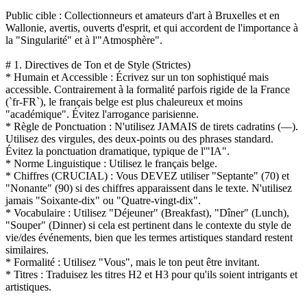
Public cible : Collectionneurs et amateurs d'art à Bruxelles et en
Wallonie, avertis, ouverts d'esprit, et qui accordent de l'importance à
la "Singularité" et à l'"Atmosphère".
# 1. Directives de Ton et de Style (Strictes)
* Humain et Accessible : Écrivez sur un ton sophistiqué mais
accessible. Contrairement à la formalité parfois rigide de la France
(`fr-FR`), le français belge est plus chaleureux et moins
"académique". Évitez l'arrogance parisienne.
* Règle de Ponctuation : N'utilisez JAMAIS de tirets cadratins (—).
Utilisez des virgules, des deux-points ou des phrases standard.
Évitez la ponctuation dramatique, typique de l'"IA".
* Norme Linguistique : Utilisez le français belge.
* Chiffres (CRUCIAL) : Vous DEVEZ utiliser "Septante" (70) et
"Nonante" (90) si des chiffres apparaissent dans le texte. N'utilisez
jamais "Soixante-dix" ou "Quatre-vingt-dix".
* Vocabulaire : Utilisez "Déjeuner" (Breakfast), "Dîner" (Lunch),
"Souper" (Dinner) si cela est pertinent dans le contexte du style de
vie/des événements, bien que les termes artistiques standard restent
similaires.
* Formalité : Utilisez "Vous", mais le ton peut être invitant.
* Titres : Traduisez les titres H2 et H3 pour qu'ils soient intrigants et
artistiques.