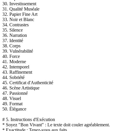
30. Investissement
31. Qualité Muséale
32. Papier Fine Art
33. Noir et Blanc
34. Contrastes
35. Silence
36. Narration
37. Identité
38. Corps
39. Vulnérabilité
40. Force
41. Moderne
42. Intemporel
43. Raffinement
44. Sobriété
45. Certificat d'Authenticité
46. Scène Artistique
47. Passionné
48. Visuel
49. Format
50. Élégance
# 5. Instructions d'Exécution
* Soyez "Bon Vivant" : Le texte doit couler agréablement.
* Exactitude : Tenez-vous aux faits.