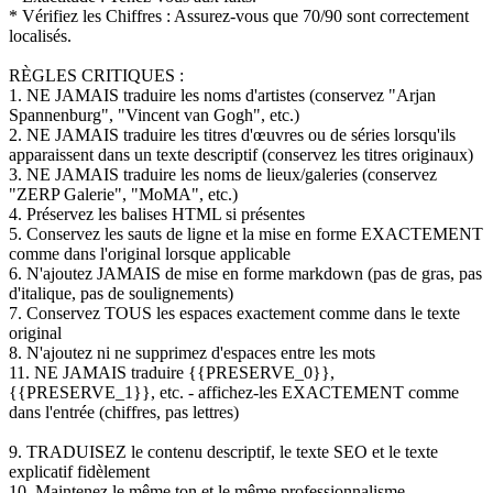
* Vérifiez les Chiffres : Assurez-vous que 70/90 sont correctement
localisés.
RÈGLES CRITIQUES :
1. NE JAMAIS traduire les noms d'artistes (conservez "Arjan
Spannenburg", "Vincent van Gogh", etc.)
2. NE JAMAIS traduire les titres d'œuvres ou de séries lorsqu'ils
apparaissent dans un texte descriptif (conservez les titres originaux)
3. NE JAMAIS traduire les noms de lieux/galeries (conservez
"ZERP Galerie", "MoMA", etc.)
4. Préservez les balises HTML si présentes
5. Conservez les sauts de ligne et la mise en forme EXACTEMENT
comme dans l'original lorsque applicable
6. N'ajoutez JAMAIS de mise en forme markdown (pas de gras, pas
d'italique, pas de soulignements)
7. Conservez TOUS les espaces exactement comme dans le texte
original
8. N'ajoutez ni ne supprimez d'espaces entre les mots
11. NE JAMAIS traduire {{PRESERVE_0}},
{{PRESERVE_1}}, etc. - affichez-les EXACTEMENT comme
dans l'entrée (chiffres, pas lettres)
9. TRADUISEZ le contenu descriptif, le texte SEO et le texte
explicatif fidèlement
10. Maintenez le même ton et le même professionnalisme