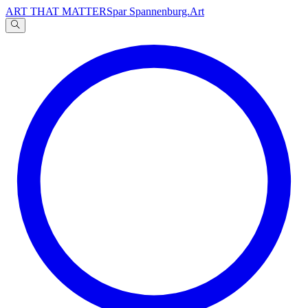
ART THAT MATTERS
par Spannenburg.Art
A
文