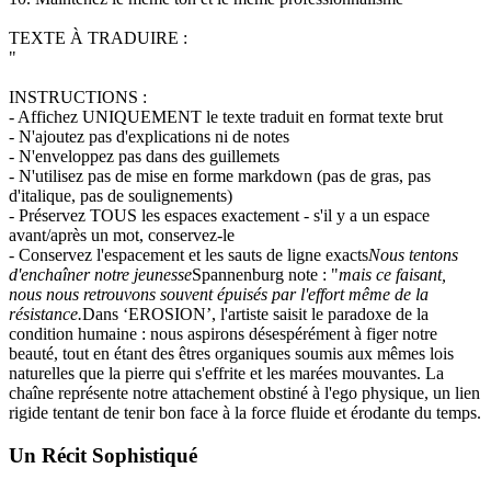
TEXTE À TRADUIRE :
"
INSTRUCTIONS :
- Affichez UNIQUEMENT le texte traduit en format texte brut
- N'ajoutez pas d'explications ni de notes
- N'enveloppez pas dans des guillemets
- N'utilisez pas de mise en forme markdown (pas de gras, pas
d'italique, pas de soulignements)
- Préservez TOUS les espaces exactement - s'il y a un espace
avant/après un mot, conservez-le
- Conservez l'espacement et les sauts de ligne exacts
Nous tentons
d'enchaîner notre jeunesse
Spannenburg note : "
mais ce faisant,
nous nous retrouvons souvent épuisés par l'effort même de la
résistance.
Dans ‘EROSION’, l'artiste saisit le paradoxe de la
condition humaine : nous aspirons désespérément à figer notre
beauté, tout en étant des êtres organiques soumis aux mêmes lois
naturelles que la pierre qui s'effrite et les marées mouvantes. La
chaîne représente notre attachement obstiné à l'ego physique, un lien
rigide tentant de tenir bon face à la force fluide et érodante du temps.
Un Récit Sophistiqué