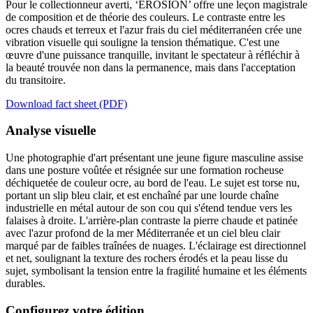
Pour le collectionneur averti, ‘EROSION’ offre une leçon magistrale
de composition et de théorie des couleurs. Le contraste entre les
ocres chauds et terreux et l'azur frais du ciel méditerranéen crée une
vibration visuelle qui souligne la tension thématique. C'est une
œuvre d'une puissance tranquille, invitant le spectateur à réfléchir à
la beauté trouvée non dans la permanence, mais dans l'acceptation
du transitoire.
Download fact sheet (PDF)
Analyse visuelle
Une photographie d'art présentant une jeune figure masculine assise
dans une posture voûtée et résignée sur une formation rocheuse
déchiquetée de couleur ocre, au bord de l'eau. Le sujet est torse nu,
portant un slip bleu clair, et est enchaîné par une lourde chaîne
industrielle en métal autour de son cou qui s'étend tendue vers les
falaises à droite. L'arrière-plan contraste la pierre chaude et patinée
avec l'azur profond de la mer Méditerranée et un ciel bleu clair
marqué par de faibles traînées de nuages. L'éclairage est directionnel
et net, soulignant la texture des rochers érodés et la peau lisse du
sujet, symbolisant la tension entre la fragilité humaine et les éléments
durables.
Configurez votre édition