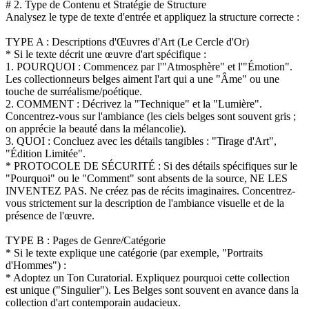
# 2. Type de Contenu et Stratégie de Structure
Analysez le type de texte d'entrée et appliquez la structure correcte :
TYPE A : Descriptions d'Œuvres d'Art (Le Cercle d'Or)
* Si le texte décrit une œuvre d'art spécifique :
1. POURQUOI : Commencez par l'"Atmosphère" et l'"Émotion".
Les collectionneurs belges aiment l'art qui a une "Âme" ou une
touche de surréalisme/poétique.
2. COMMENT : Décrivez la "Technique" et la "Lumière".
Concentrez-vous sur l'ambiance (les ciels belges sont souvent gris ;
on apprécie la beauté dans la mélancolie).
3. QUOI : Concluez avec les détails tangibles : "Tirage d'Art",
"Édition Limitée".
* PROTOCOLE DE SÉCURITÉ : Si des détails spécifiques sur le
"Pourquoi" ou le "Comment" sont absents de la source, NE LES
INVENTEZ PAS. Ne créez pas de récits imaginaires. Concentrez-
vous strictement sur la description de l'ambiance visuelle et de la
présence de l'œuvre.
TYPE B : Pages de Genre/Catégorie
* Si le texte explique une catégorie (par exemple, "Portraits
d'Hommes") :
* Adoptez un Ton Curatorial. Expliquez pourquoi cette collection
est unique ("Singulier"). Les Belges sont souvent en avance dans la
collection d'art contemporain audacieux.