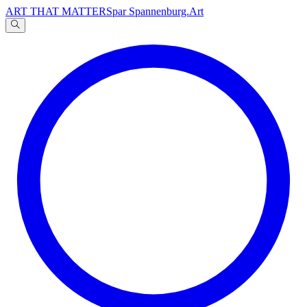
ART THAT MATTERS
par Spannenburg.Art
A
文