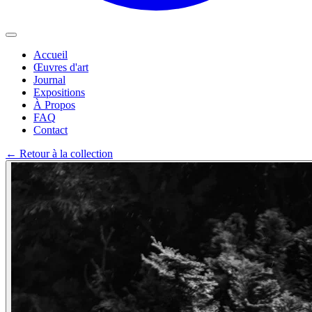
Accueil
Œuvres d'art
Journal
Expositions
À Propos
FAQ
Contact
←
Retour à la collection