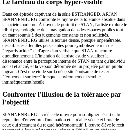
Le fardeau du corps hyper-visible
Dans cet épisode captivant de la série ESTRANGED, ARJAN
SPANNENBURG confronte le mythe de la tolérance absolue dans
la société moderne. À travers le portrait de STAN, l'artiste explore le
tribut psychologique de la navigation dans les espaces publics tout
en étant soumis à des jugements constants et non sollicités.
SPANNENBURG utilise la texture dense, presque impénétrable,
des arbustes à feuilles persistantes pour symboliser le mur de
"regards acides" et d'agression verbale que STAN rencontre
quotidiennement. L'intention de l'artiste est de visualiser la
dissonance entre la perception interne de STAN en tant qu'individu
social et ancré, et la version déformée de lui projetée par un public
jugeant. C'est une étude sur la nécessité épuisante de rester
"fermement sur terre" lorsque l'environnement semble
intrinsèquement hostile.
Confronter l'illusion de la tolérance par
l'objectif
SPANNENBURG a créé cette œuvre pour souligner l'écart entre la
réputation d'ouverture d'une nation et la réalité vécue et brute de
ceux qui s'écartent du regard hétéronormatif. L'œuvre élève le récit