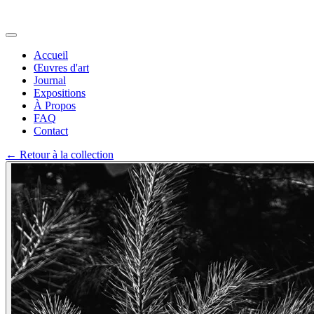
Accueil
Œuvres d'art
Journal
Expositions
À Propos
FAQ
Contact
←
Retour à la collection