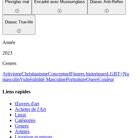
Plexiglas mat
Encadré avec Museumglass
Diasec Anti-Reflex
ⓘ
ⓘ
ⓘ
Diasec True-life
ⓘ
Année
2023
Genres
Artivisme
Christianisme
Conceptuel
Figures historiques
LGBT+
Nu
masculin
Vulnérabilité Masculine
Portraiture
Queer
Couleur
Liens rapides
Œuvres d'art
Acheter de l'Art
Lieux
Catégories
Genres
Artistes
Livraison et retours