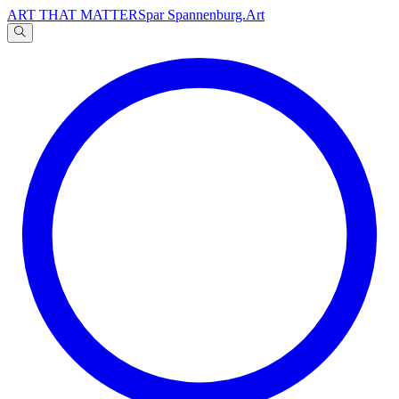
ART THAT MATTERS
par Spannenburg.Art
A
文