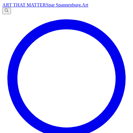
ART THAT MATTERS
par Spannenburg.Art
A
文