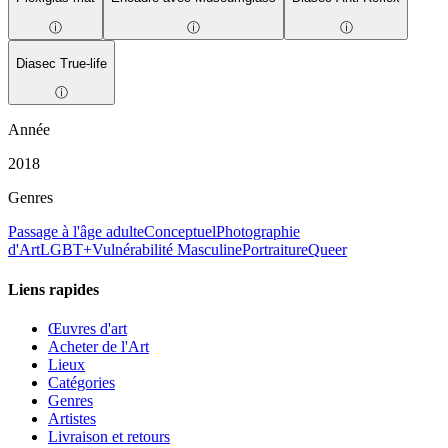
ⓘ
ⓘ
ⓘ
Diasec True-life
ⓘ
Année
2018
Genres
Passage à l'âge adulte
Conceptuel
Photographie
d'Art
LGBT+
Vulnérabilité Masculine
Portraiture
Queer
Liens rapides
Œuvres d'art
Acheter de l'Art
Lieux
Catégories
Genres
Artistes
Livraison et retours