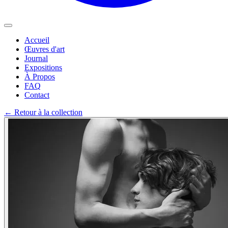
Accueil
Œuvres d'art
Journal
Expositions
À Propos
FAQ
Contact
←
Retour à la collection