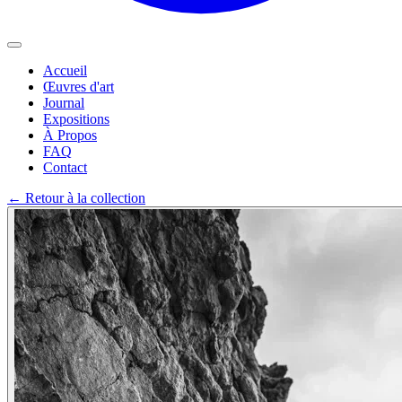
Accueil
Œuvres d'art
Journal
Expositions
À Propos
FAQ
Contact
←
Retour à la collection