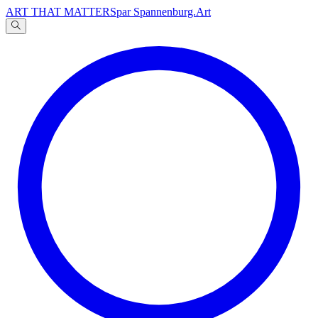
ART THAT MATTERS
par Spannenburg.Art
A
文