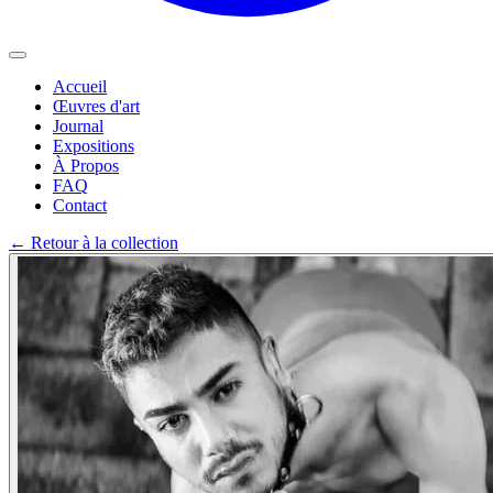
Accueil
Œuvres d'art
Journal
Expositions
À Propos
FAQ
Contact
←
Retour à la collection