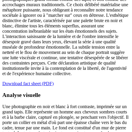
accrochages muraux traditionnels. Ce choix délibéré matérialise une
métaphore puissante, nous obligeant à reconnaître notre tendance
sociétale à ignorer ou à "marcher sur" ceux en détresse. L'esthétique
distinctive de l'artiste, caractérisée par une palette brute en noir et
blanc, élimine tous les éléments superflus, assurant une
concentration inébranlable sur les états émotionnels des sujets.
L'interaction saisissante de la lumière et de l'ombre intensifie le
désespoir gravé dans leurs yeux, élevant la série à une qualité
muséale de profondeur émotionnelle. La subtile tension entre la
netteté et le flou de mouvement au sein de chaque portrait suggère
une lutte viscérale et continue, une tentative désespérée de se libérer
des contraintes perçues. Cette déclaration artistique de qualité
institutionnelle invite à la contemplation de la liberté, de l'agentivité
et de l'expérience humaine collective.
Download fact sheet (PDF)
Analyse visuelle
Une photographie en noir et blanc à fort contraste, imprimée sur un
grand tapis. Elle représente un homme aux cheveux sombres courts
et à la barbe claire, capturé en plongée, se penchant vers l'objectif. Il
porte un collier en métal d'où part une épaisse chaîne vers le bas du
cadre, tenue par une main. Le fond est constitué d'un mur de pierre