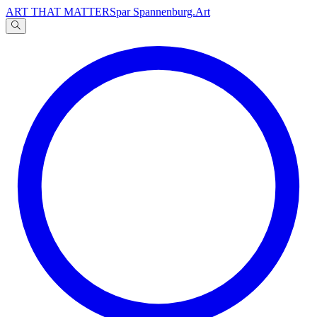
ART THAT MATTERS
par Spannenburg.Art
A
文