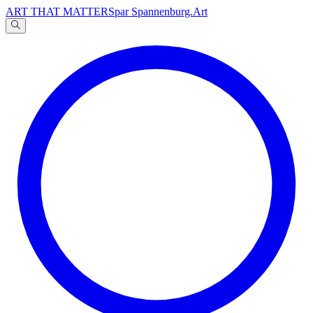
ART THAT MATTERS
par Spannenburg.Art
A
文