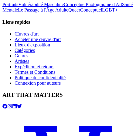
Portraits
Vulnérabilité Masculine
Conceptuel
Photographie d'Art
Santé
Mentale
Le Passage à l'Âge Adulte
Queer
Conceptuel
LGBT+
Liens rapides
Œuvres d'art
Acheter une œuvre d'art
Lieux d'exposition
Catégories
Genres
Artistes
Expédition et retours
Termes et Conditions
Politique de confidentialité
Connexion pour auteurs
ART THAT MATTERS