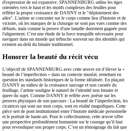
d'expression de soi expansive. SPANNENBURG utilise les tiges
orientées vers le haut et les motifs complexes des feuilles pour
refléter la propre croissance de DANNY et le "déploiement des
ailes". L'artiste se concentre sur le corps comme lieu d'histoire et de
victoire, où les marques de la chirurgie ne sont pas vues comme des
défauts, mais comme la preuve d'une bataille durement gagnée pour
l'alignement. C'est une étude de la force tranquille nécessaire pour
naviguer dans un monde qui trébuche souvent sur des identités qui
existent au-delà du binaire traditionnel.
Honorer la beauté du récit vécu
L’objectif de SPANNENBURG avec cette œuvre est d’élever la «
beauté de l’imperfection » dans un contexte muséal, remettant en
question les standards historiques de la forme idéalisée. En plaçant
DANNY au milieu de la croissance sauvage et non curatée du
feuillage, l’artiste souligne le naturel de l’identité non binaire et
queer du sujet. Comme DANNY le reflète avec poésie sur les
preuves physiques de son parcours : La beauté de l’imperfection, les
cicatrices qui sont sur mon corps, sont en réalité magnifiques. Cette
pièce sert de pont institutionnel entre l’histoire médicale personnelle
et le portrait de haute-art. Pour le collectionneur, cette œuvre offre
une perspective profondément humaniste sur le courage qu’il faut
pour revendiquer son propre corps. C’est un témoignage du fait que