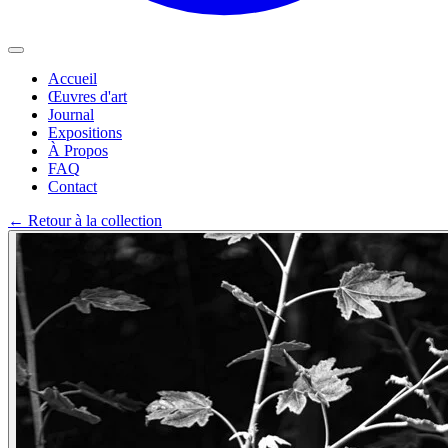
Accueil
Œuvres d'art
Journal
Expositions
À Propos
FAQ
Contact
←
Retour à la collection