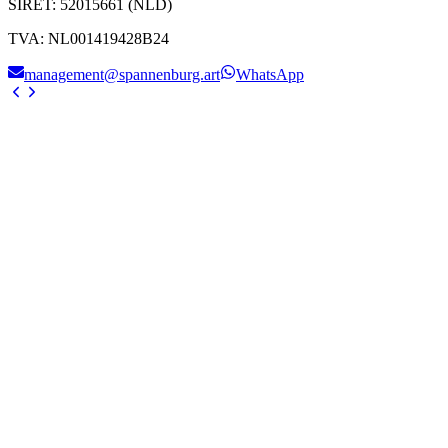
SIRET
:
52015661 (NLD)
TVA
:
NL001419428B24
management@spannenburg.art
WhatsApp