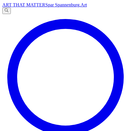
ART THAT MATTERS
par Spannenburg.Art
A
文