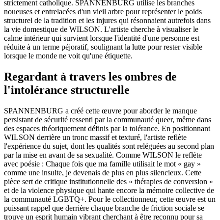
strictement catholique. SPANNENBURG utilise les branches
noueuses et entrelacées d'un vieil arbre pour représenter le poids
structurel de la tradition et les injures qui résonnaient autrefois dans
la vie domestique de WILSON. L'artiste cherche à visualiser le
calme intérieur qui survient lorsque l'identité d'une personne est
réduite à un terme péjoratif, soulignant la lutte pour rester visible
lorsque le monde ne voit qu'une étiquette.
Regardant à travers les ombres de
l'intolérance structurelle
SPANNENBURG a créé cette œuvre pour aborder le manque
persistant de sécurité ressenti par la communauté queer, même dans
des espaces théoriquement définis par la tolérance. En positionnant
WILSON derrière un tronc massif et texturé, l'artiste reflète
l'expérience du sujet, dont les qualités sont reléguées au second plan
par la mise en avant de sa sexualité. Comme WILSON le reflète
avec poésie : Chaque fois que ma famille utilisait le mot « gay »
comme une insulte, je devenais de plus en plus silencieux. Cette
pièce sert de critique institutionnelle des « thérapies de conversion »
et de la violence physique qui hante encore la mémoire collective de
la communauté LGBTQ+. Pour le collectionneur, cette œuvre est un
puissant rappel que derrière chaque branche de friction sociale se
trouve un esprit humain vibrant cherchant à être reconnu pour sa