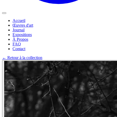
Accueil
Œuvres d'art
Journal
Expositions
À Propos
FAQ
Contact
←
Retour à la collection