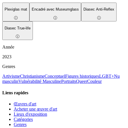
Plexiglas mat
Encadré avec Museumglass
Diasec Anti-Reflex
ⓘ
ⓘ
ⓘ
Diasec True-life
ⓘ
Année
2023
Genres
Artivisme
Christianisme
Conceptuel
Figures historiques
LGBT+
Nu
masculin
Vulnérabilité Masculine
Portraits
Queer
Couleur
Liens rapides
Œuvres d'art
Acheter une œuvre d'art
Lieux d'exposition
Catégories
Genres