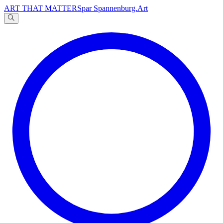
ART THAT MATTERS
par Spannenburg.Art
A
文