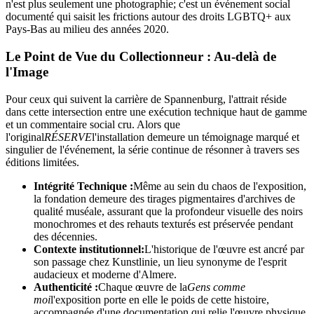
n'est plus seulement une photographie; c'est un événement social
documenté qui saisit les frictions autour des droits LGBTQ+ aux
Pays-Bas au milieu des années 2020.
Le Point de Vue du Collectionneur : Au-delà de
l'Image
Pour ceux qui suivent la carrière de Spannenburg, l'attrait réside
dans cette intersection entre une exécution technique haut de gamme
et un commentaire social cru. Alors que
l'original
RÉSERVE
l'installation demeure un témoignage marqué et
singulier de l'événement, la série continue de résonner à travers ses
éditions limitées.
Intégrité Technique :
Même au sein du chaos de l'exposition,
la fondation demeure des tirages pigmentaires d'archives de
qualité muséale, assurant que la profondeur visuelle des noirs
monochromes et des rehauts texturés est préservée pendant
des décennies.
Contexte institutionnel:
L'historique de l'œuvre est ancré par
son passage chez Kunstlinie, un lieu synonyme de l'esprit
audacieux et moderne d'Almere.
Authenticité :
Chaque œuvre de la
Gens comme
moi
l'exposition porte en elle le poids de cette histoire,
accompagnée d'une documentation qui relie l'œuvre physique