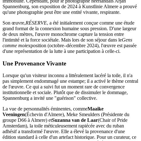
immobilité. Cependant, pour le photographe néerlandais Arjan
Spannenburg, son exposition de 2024 à Kunstlinie Almere a prouvé
qu'une photographie peut être une entité vivante, respirante.
Son œuvre,
RÉSERVE
, a été initialement conçue comme une étude
grand format de la connexion humaine sous pression. D'une largeur
de deux mètres, l'œuvre monochrome capture la tension entre
l'intimité et la force sociétale. Mais lors de son séjour dans le
Gens
comme moi
exposition (octobre–décembre 2024), l'œuvre est passée
d'une représentation de la lutte à une participation à celle-ci.
Une Provenance Vivante
Lorsque qu'un visiteur inconnu a littéralement lacéré la toile, il n'a
pas simplement endommagé une estampe; il a activé le thème central
de l'œuvre. Ce qui a suivi fut un moment rare de convergence
institutionnelle et sociale. Plutôt que de dissimuler le dommage,
Spannenburg a invité une "guérison" collective.
La vue de personnalités éminentes, comme
Maaike
Veeningen
(Échevin d'Almere), Meke Smeulders (Présidente du
groupe D66 à Almere) et
Suzanna van de Laar
(Chair of Pride
Amsterdam), la toile méticuleusement rapiécée avec du ruban
adhésif a transformé l'œuvre. Elle a élevé la provenance d'une
édition standard à celle d'un artefact historique. Pour un curateur, ce