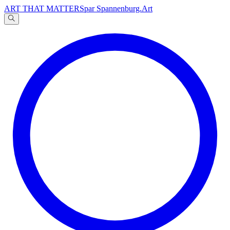
ART THAT MATTERS
par Spannenburg.Art
A
文