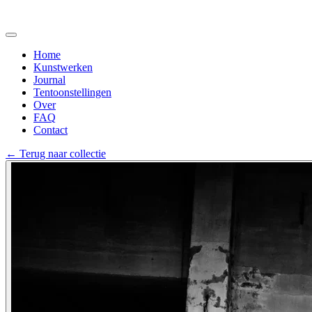
Home
Kunstwerken
Journal
Tentoonstellingen
Over
FAQ
Contact
←
Terug naar collectie