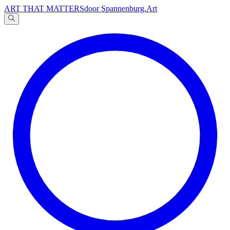
ART THAT MATTERS
door Spannenburg.Art
A
文