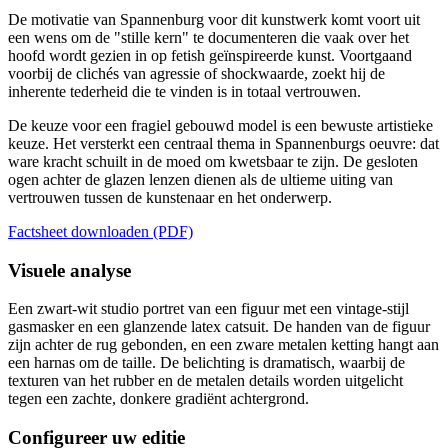
De motivatie van Spannenburg voor dit kunstwerk komt voort uit
een wens om de "stille kern" te documenteren die vaak over het
hoofd wordt gezien in op fetish geïnspireerde kunst. Voortgaand
voorbij de clichés van agressie of shockwaarde, zoekt hij de
inherente tederheid die te vinden is in totaal vertrouwen.
De keuze voor een fragiel gebouwd model is een bewuste artistieke
keuze. Het versterkt een centraal thema in Spannenburgs oeuvre: dat
ware kracht schuilt in de moed om kwetsbaar te zijn. De gesloten
ogen achter de glazen lenzen dienen als de ultieme uiting van
vertrouwen tussen de kunstenaar en het onderwerp.
Factsheet downloaden (PDF)
Visuele analyse
Een zwart-wit studio portret van een figuur met een vintage-stijl
gasmasker en een glanzende latex catsuit. De handen van de figuur
zijn achter de rug gebonden, en een zware metalen ketting hangt aan
een harnas om de taille. De belichting is dramatisch, waarbij de
texturen van het rubber en de metalen details worden uitgelicht
tegen een zachte, donkere gradiënt achtergrond.
Configureer uw editie