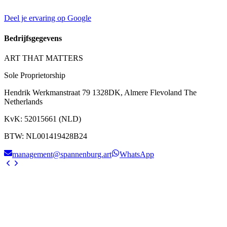
Deel je ervaring op Google
Bedrijfsgegevens
ART THAT MATTERS
Sole Proprietorship
Hendrik Werkmanstraat 79 1328DK, Almere Flevoland The
Netherlands
KvK
:
52015661 (NLD)
BTW
:
NL001419428B24
management@spannenburg.art
WhatsApp