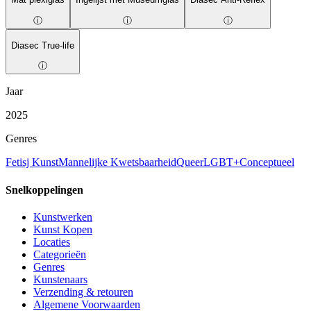
ⓘ
ⓘ
ⓘ
Diasec True-life
ⓘ
Jaar
2025
Genres
Fetisj Kunst
Mannelijke Kwetsbaarheid
Queer
LGBT+
Conceptueel
Snelkoppelingen
Kunstwerken
Kunst Kopen
Locaties
Categorieën
Genres
Kunstenaars
Verzending & retouren
Algemene Voorwaarden