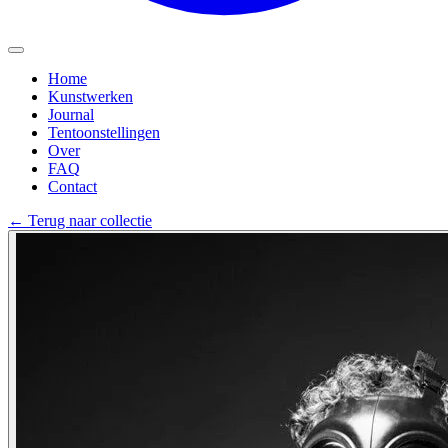
Home
Kunstwerken
Journal
Tentoonstellingen
Over
FAQ
Contact
←
Terug naar collectie