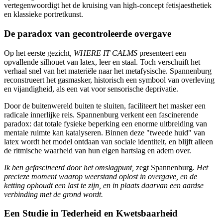
vertegenwoordigt het de kruising van high-concept fetisjaesthetiek
en klassieke portretkunst.
De paradox van gecontroleerde overgave
Op het eerste gezicht,
WHERE IT CALMS
presenteert een
opvallende silhouet van latex, leer en staal. Toch verschuift het
verhaal snel van het materiële naar het metafysische. Spannenburg
reconstrueert het gasmasker, historisch een symbool van overleving
en vijandigheid, als een vat voor sensorische deprivatie.
Door de buitenwereld buiten te sluiten, faciliteert het masker een
radicale innerlijke reis. Spannenburg verkent een fascinerende
paradox: dat totale fysieke beperking een enorme uitbreiding van
mentale ruimte kan katalyseren. Binnen deze "tweede huid" van
latex wordt het model ontdaan van sociale identiteit, en blijft alleen
de ritmische waarheid van hun eigen hartslag en adem over.
Ik ben gefascineerd door het omslagpunt,
zegt Spannenburg.
Het
precieze moment waarop weerstand oplost in overgave, en de
ketting ophoudt een last te zijn, en in plaats daarvan een aardse
verbinding met de grond wordt.
Een Studie in Tederheid en Kwetsbaarheid