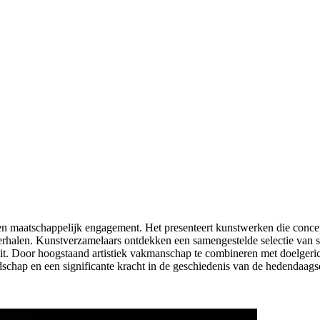
en maatschappelijk engagement. Het presenteert kunstwerken die concep
verhalen. Kunstverzamelaars ontdekken een samengestelde selectie van
teit. Door hoogstaand artistiek vakmanschap te combineren met doelgerich
ndschap en een significante kracht in de geschiedenis van de hedendaags