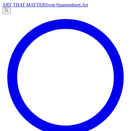
ART THAT MATTERS
von Spannenburg.Art
A
文