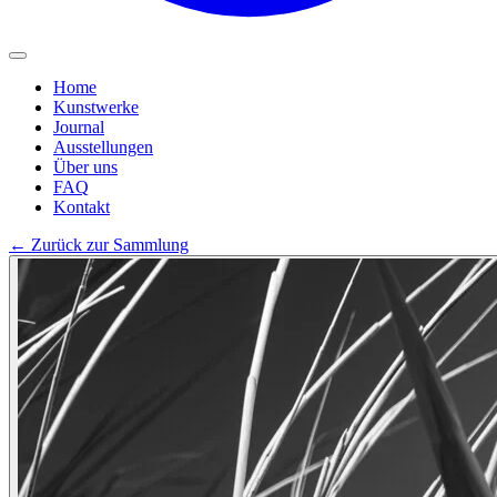
Home
Kunstwerke
Journal
Ausstellungen
Über uns
FAQ
Kontakt
←
Zurück zur Sammlung