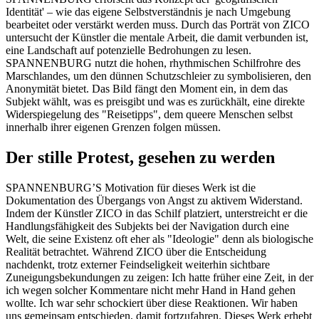
Identität' – wie das eigene Selbstverständnis je nach Umgebung
bearbeitet oder verstärkt werden muss. Durch das Porträt von ZICO
untersucht der Künstler die mentale Arbeit, die damit verbunden ist,
eine Landschaft auf potenzielle Bedrohungen zu lesen.
SPANNENBURG nutzt die hohen, rhythmischen Schilfrohre des
Marschlandes, um den dünnen Schutzschleier zu symbolisieren, den
Anonymität bietet. Das Bild fängt den Moment ein, in dem das
Subjekt wählt, was es preisgibt und was es zurückhält, eine direkte
Widerspiegelung des "Reisetipps", dem queere Menschen selbst
innerhalb ihrer eigenen Grenzen folgen müssen.
Der stille Protest, gesehen zu werden
SPANNENBURG’S Motivation für dieses Werk ist die
Dokumentation des Übergangs von Angst zu aktivem Widerstand.
Indem der Künstler ZICO in das Schilf platziert, unterstreicht er die
Handlungsfähigkeit des Subjekts bei der Navigation durch eine
Welt, die seine Existenz oft eher als "Ideologie" denn als biologische
Realität betrachtet. Während ZICO über die Entscheidung
nachdenkt, trotz externer Feindseligkeit weiterhin sichtbare
Zuneigungsbekundungen zu zeigen: Ich hatte früher eine Zeit, in der
ich wegen solcher Kommentare nicht mehr Hand in Hand gehen
wollte. Ich war sehr schockiert über diese Reaktionen. Wir haben
uns gemeinsam entschieden, damit fortzufahren. Dieses Werk erhebt