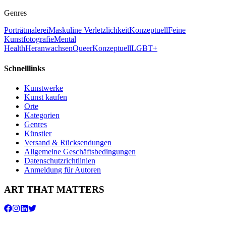
Genres
Porträtmalerei
Maskuline Verletzlichkeit
Konzeptuell
Feine
Kunstfotografie
Mental
Health
Heranwachsen
Queer
Konzeptuell
LGBT+
Schnelllinks
Kunstwerke
Kunst kaufen
Orte
Kategorien
Genres
Künstler
Versand & Rücksendungen
Allgemeine Geschäftsbedingungen
Datenschutzrichtlinien
Anmeldung für Autoren
ART THAT MATTERS