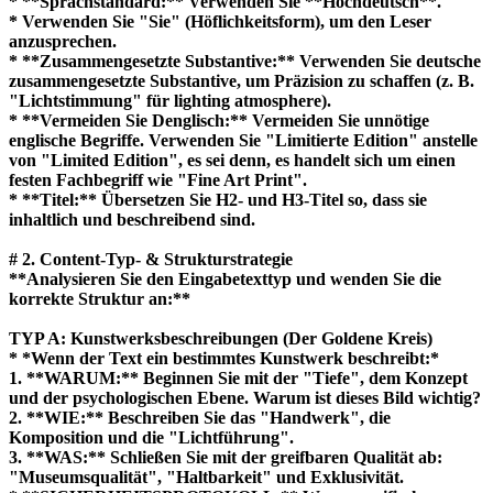
* **Sprachstandard:** Verwenden Sie **Hochdeutsch**.
* Verwenden Sie "Sie" (Höflichkeitsform), um den Leser
anzusprechen.
* **Zusammengesetzte Substantive:** Verwenden Sie deutsche
zusammengesetzte Substantive, um Präzision zu schaffen (z. B.
"Lichtstimmung" für lighting atmosphere).
* **Vermeiden Sie Denglisch:** Vermeiden Sie unnötige
englische Begriffe. Verwenden Sie "Limitierte Edition" anstelle
von "Limited Edition", es sei denn, es handelt sich um einen
festen Fachbegriff wie "Fine Art Print".
* **Titel:** Übersetzen Sie H2- und H3-Titel so, dass sie
inhaltlich und beschreibend sind.
# 2. Content-Typ- & Strukturstrategie
**Analysieren Sie den Eingabetexttyp und wenden Sie die
korrekte Struktur an:**
TYP A: Kunstwerksbeschreibungen (Der Goldene Kreis)
* *Wenn der Text ein bestimmtes Kunstwerk beschreibt:*
1. **WARUM:** Beginnen Sie mit der "Tiefe", dem Konzept
und der psychologischen Ebene. Warum ist dieses Bild wichtig?
2. **WIE:** Beschreiben Sie das "Handwerk", die
Komposition und die "Lichtführung".
3. **WAS:** Schließen Sie mit der greifbaren Qualität ab:
"Museumsqualität", "Haltbarkeit" und Exklusivität.