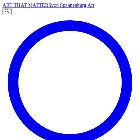
ART THAT MATTERS
von Spannenburg.Art
A
文