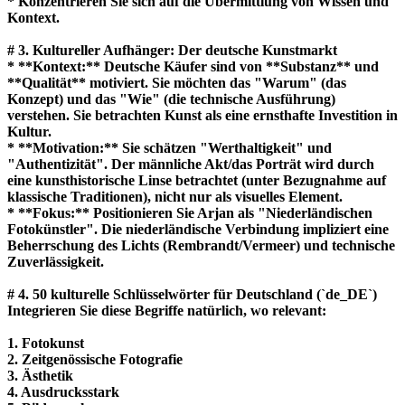
* Konzentrieren Sie sich auf die Übermittlung von Wissen und
Kontext.
# 3. Kultureller Aufhänger: Der deutsche Kunstmarkt
* **Kontext:** Deutsche Käufer sind von **Substanz** und
**Qualität** motiviert. Sie möchten das "Warum" (das
Konzept) und das "Wie" (die technische Ausführung)
verstehen. Sie betrachten Kunst als eine ernsthafte Investition in
Kultur.
* **Motivation:** Sie schätzen "Werthaltigkeit" und
"Authentizität". Der männliche Akt/das Porträt wird durch
eine kunsthistorische Linse betrachtet (unter Bezugnahme auf
klassische Traditionen), nicht nur als visuelles Element.
* **Fokus:** Positionieren Sie Arjan als "Niederländischen
Fotokünstler". Die niederländische Verbindung impliziert eine
Beherrschung des Lichts (Rembrandt/Vermeer) und technische
Zuverlässigkeit.
# 4. 50 kulturelle Schlüsselwörter für Deutschland (`de_DE`)
Integrieren Sie diese Begriffe natürlich, wo relevant:
1. Fotokunst
2. Zeitgenössische Fotografie
3. Ästhetik
4. Ausdrucksstark