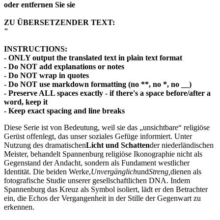
oder entfernen Sie sie
ZU ÜBERSETZENDER TEXT:
"
INSTRUCTIONS:
- ONLY output the translated text in plain text format
- Do NOT add explanations or notes
- Do NOT wrap in quotes
- Do NOT use markdown formatting (no **, no *, no __)
- Preserve ALL spaces exactly - if there's a space before/after a
word, keep it
- Keep exact spacing and line breaks
Diese Serie ist von Bedeutung, weil sie das „unsichtbare“ religiöse
Gerüst offenlegt, das unser soziales Gefüge informiert. Unter
Nutzung des dramatischen
Licht und Schatten
der niederländischen
Meister, behandelt Spannenburg religiöse Ikonographie nicht als
Gegenstand der Andacht, sondern als Fundament westlicher
Identität. Die beiden Werke,
Unvergänglich
und
Streng,
dienen als
fotografische Studie unserer gesellschaftlichen DNA. Indem
Spannenburg das Kreuz als Symbol isoliert, lädt er den Betrachter
ein, die Echos der Vergangenheit in der Stille der Gegenwart zu
erkennen.