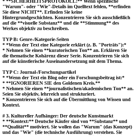
* **SICHERHEITSPROTOKOLL:** Wenn spezifische
"Warum"- oder "Wie"-Details im Quelltext fehlen, **erfinden
Sie diese NICHT**. Erfinden Sie keine
Hintergrundgeschichten. Konzentrieren Sie sich ausschließlich
auf die **visuelle Substanz** und die **Stimmung** des
Werkes objektiv zu beschreiben.
TYP B: Genre-/Kategorie-Seiten
* *Wenn der Text eine Kategorie erklärt (z. B. "Porträts"):*
* Nehmen Sie einen **kuratorischen Ton** an. Erklären Sie
die thematische Kohärenz dieser Serie. Konzentrieren Sie sich
auf die künstlerische Auseinandersetzung mit dem Thema.
TYP C: Journal-/Forschungsartikel
* *Wenn der Text ein Blog oder ein Forschungsbeitrag ist:*
* **IGNORIEREN SIE den Goldenen Kreis.**
* Nehmen Sie einen **journalistischen/akademischen Ton** an.
Seien Sie objektiv, lehrreich und strukturiert.
* Konzentrieren Sie sich auf die Übermittlung von Wissen und
Kontext.
# 3. Kultureller Aufhänger: Der deutsche Kunstmarkt
* **Kontext:** Deutsche Käufer sind von **Substanz** und
**Qualität** motiviert. Sie wollen das "Warum" (das Konzept)
und das "Wie" (die technische Ausführung) verstehen. Sie