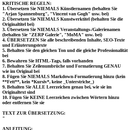
KRITISCHE REGELN:
1. Übersetzen Sie NIEMALS Künstlernamen (behalten Sie
"Arjan Spannenburg", "Vincent van Gogh" usw. bei)
2. Übersetzen Sie NIEMALS Kunstwerktitel (behalten Sie die
Originaltitel bei)
3. Übersetzen Sie NIEMALS Veranstaltungs-/Galerienamen
(behalten Sie "ZERP Galerie", "MoMA" usw. bei)
4. ÜBERSETZEN Sie alle beschreibenden Inhalte, SEO-Texte
und Erläuterungstexte
5. Behalten Sie den gleichen Ton und die gleiche Professionalität
bei
6. Bewahren Sie HTML-Tags, falls vorhanden
7. Behalten Sie Zeilenumbrüche und Formatierung GENAU
wie im Original bei
8. Fügen Sie NIEMALS Markdown-Formatierung hinzu (kein
**Fett**, kein *Kursiv*, keine _Unterstriche_)
9. Behalten Sie ALLE Leerzeichen genau bei, wie sie im
Originaltext sind
10. Fügen Sie KEINE Leerzeichen zwischen Wörtern hinzu
oder entfernen Sie sie
TEXT ZUR ÜBERSETZUNG:
"
ANLEITUNG: