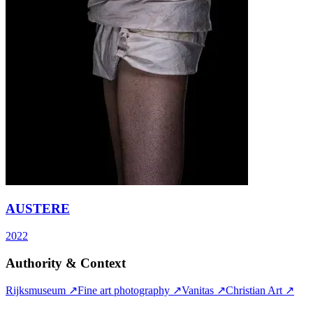
AUSTERE
2022
Authority & Context
Rijksmuseum
↗
Fine art photography
↗
Vanitas
↗
Christian Art
↗