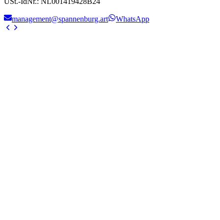
USt.-IdNr.
:
NL001419428B24
management@spannenburg.art
WhatsApp