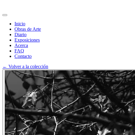
Inicio
Obras de Arte
Diario
Exposiciones
Acerca
FAQ
Contacto
←
Volver a la colección