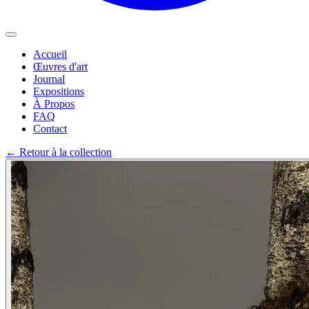
Accueil
Œuvres d'art
Journal
Expositions
À Propos
FAQ
Contact
←
Retour à la collection