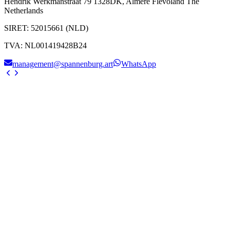
Hendrik Werkmanstraat 79 1328DK, Almere Flevoland The
Netherlands
SIRET
:
52015661 (NLD)
TVA
:
NL001419428B24
management@spannenburg.art
WhatsApp