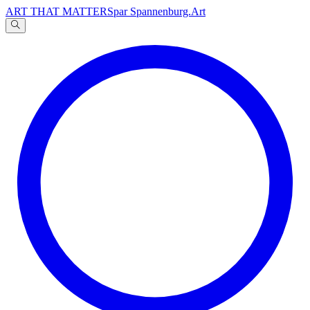
ART THAT MATTERS
par Spannenburg.Art
A
文