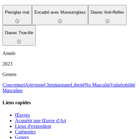
Plexiglas mat
Encadré avec Museumglass
Diasec Anti-Reflex
ⓘ
ⓘ
ⓘ
Diasec True-life
ⓘ
Année
2023
Genres
Conceptuel
Artivisme
Christianisme
Liberté
Nu Masculin
Vulnérabilité
Masculine
Liens rapides
Œuvres
Acquérir une Œuvre d'Art
Lieux d'exposition
Catégories
Genres