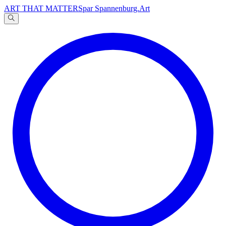
ART THAT MATTERS
par Spannenburg.Art
A
文