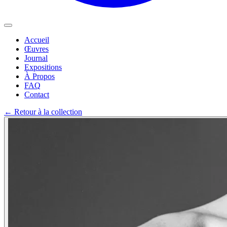
Accueil
Œuvres
Journal
Expositions
À Propos
FAQ
Contact
←
Retour à la collection