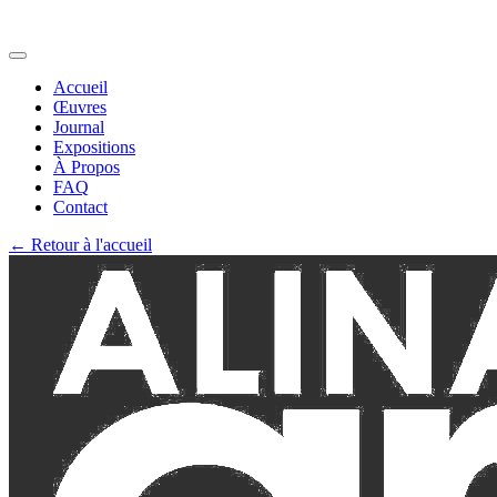
Accueil
Œuvres
Journal
Expositions
À Propos
FAQ
Contact
←
Retour à l'accueil