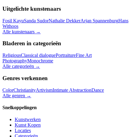
Uitgelichte kunstenaars
Fosil Kayu
Sanda Sudor
Nathalie Dekker
Arjan Spannenburg
Hans
Withoos
Alle kunstenaars
→
Bladeren in categorieën
Religious
Classical dialogue
Portraiture
Fine Art
Photography
Monochrome
Alle categorieën
→
Genres verkennen
Color
Christianity
Artivism
Intimate Abstraction
Dance
Alle genren
→
Snelkoppelingen
Kunstwerken
Kunst Kopen
Locaties
Categorieën