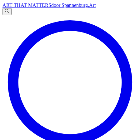
ART THAT MATTERS
door Spannenburg.Art
A
文