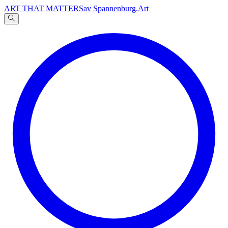
ART THAT MATTERS
av Spannenburg.Art
A
文