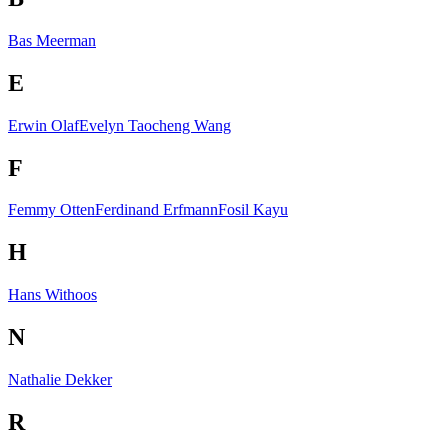
Bas Meerman
E
Erwin Olaf
Evelyn Taocheng Wang
F
Femmy Otten
Ferdinand Erfmann
Fosil Kayu
H
Hans Withoos
N
Nathalie Dekker
R