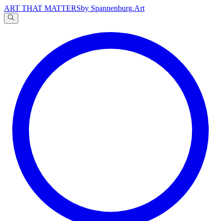
ART THAT MATTERS
by Spannenburg.Art
A
文