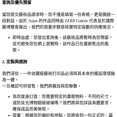
查詢及優先預留
當您提交藝術品請求時，您不僅是填寫一份表格，更是開啟一
段對話。由於 Arjan 的作品同時由 ZERP Galerie 代表並於國際
藝博覽會展出，我們的首要步驟是核實特定版數的供應情況。
即時益處：您發出查詢後，該藝術品將暫時為您預留。
這可避免您在網上瀏覽時，該作品已在畫廊售出的風
險。
2. 定製與諮詢
我們深信，一件收藏級藝術打印品必須與其未來的擺設環境融
為一體。
一旦確認可供發售，我們將親自與您聯繫。
為您度身訂造：您需要特定的畫框物料、不同的尺寸，
或防反光博物館級玻璃嗎？我們將與您詳談具體要求，
確保成品完美無瑕。
提案：根據您的偏好和地點，您將收到一份正式的、最