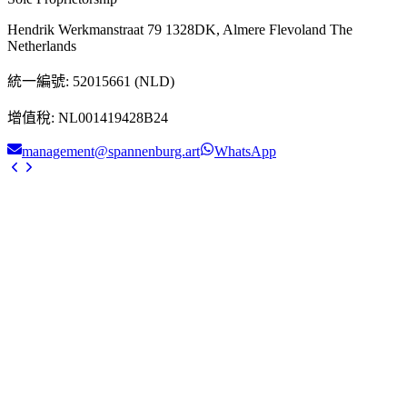
Hendrik Werkmanstraat 79 1328DK, Almere Flevoland The
Netherlands
統一編號
:
52015661 (NLD)
增值稅
:
NL001419428B24
management@spannenburg.art
WhatsApp