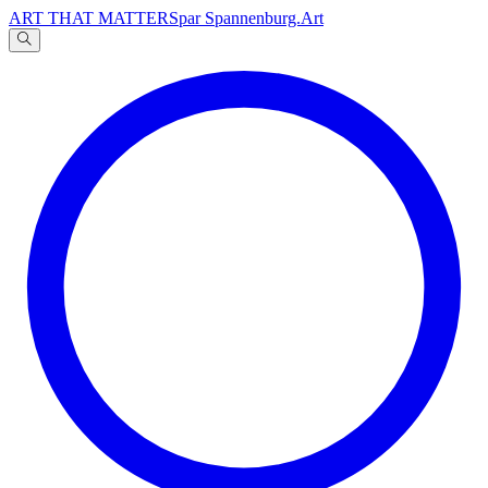
ART THAT MATTERS
par Spannenburg.Art
A
文