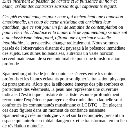
Elles incarnent la passion de l'artiste et la puissance du noir et
blanc, créant des contrastes saisissants qui captivent le regard.
Ces pièces sont conçues pour ceux qui recherchent une connexion
émotionnelle, un coup de cœur artistique qui enrichira leur
quotidien, que ce soit pour un fin de semaine de contemplation ou
pour l'éternité. L'audace et la modernité de Spannenburg se marient
à un classicisme intemporel, offrant une expérience visuelle
inoubliable.
, la perspective change radicalement. Nous sommes
passés de l'observation distante du paysage à la présence immédiate
des sujets. Les dunes hollandaises, autrefois un vaste horizon,
servent maintenant de scène minimaliste pour une transformation
profonde.
Spannenburg utilise le jeu de contrastes élevés entre les noirs
profonds et les blancs éclatants pour souligner la transition physique
du protagoniste. Alors que la silhouette émerge des plis sombres et
protecteurs des vêtements, la peau nue représente une ouverture
radicale. C'est ici que l'histoire de l'artiste résonne profondément :
reconnaître l'expérience partagée de discrimination à laquelle sont
confrontés les communautés musulmane et LGBTQ+. En plaçant
ces deux figures dans un moment de confiance naissante,
Spannenburg crée un dialogue visuel sur la reconquête, prenant un
espace qui autrefois semblait dangereux et le transformant en un lieu
de révélation mutuelle.