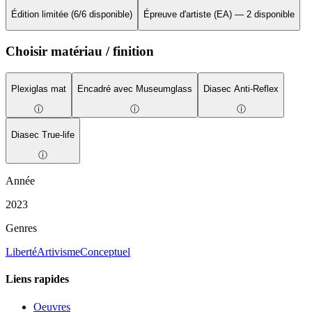
Édition limitée (6/6 disponible)
Épreuve d'artiste (EA) — 2 disponible
Choisir matériau / finition
Plexiglas mat
Encadré avec Museumglass
Diasec Anti-Reflex
ⓘ
ⓘ
ⓘ
Diasec True-life
ⓘ
Année
2023
Genres
Liberté
Artivisme
Conceptuel
Liens rapides
Oeuvres