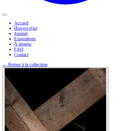
Accueil
Œuvres d'art
Journal
Expositions
À propos
FAQ
Contact
←
Retour à la collection