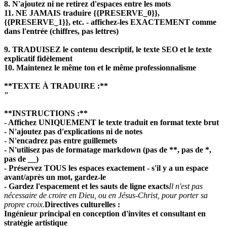
8. N'ajoutez ni ne retirez d'espaces entre les mots
11. NE JAMAIS traduire {{PRESERVE_0}},
{{PRESERVE_1}}, etc. - affichez-les EXACTEMENT comme
dans l'entrée (chiffres, pas lettres)
9. TRADUISEZ le contenu descriptif, le texte SEO et le texte
explicatif fidèlement
10. Maintenez le même ton et le même professionnalisme
**TEXTE À TRADUIRE :**
"
**INSTRUCTIONS :**
- Affichez UNIQUEMENT le texte traduit en format texte brut
- N'ajoutez pas d'explications ni de notes
- N'encadrez pas entre guillemets
- N'utilisez pas de formatage markdown (pas de **, pas de *,
pas de __)
- Préservez TOUS les espaces exactement - s'il y a un espace
avant/après un mot, gardez-le
- Gardez l'espacement et les sauts de ligne exacts
Il n'est pas
nécessaire de croire en Dieu, ou en Jésus-Christ, pour porter sa
propre croix.
Directives culturelles :
Ingénieur principal en conception d'invites et consultant en
stratégie artistique