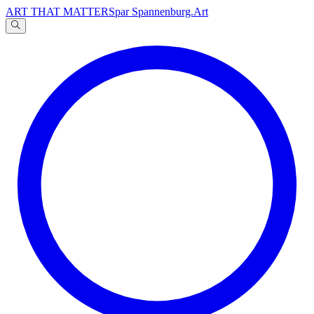
ART THAT MATTERS
par Spannenburg.Art
A
文