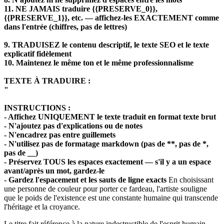
11. NE JAMAIS traduire {{PRESERVE_0}},
{{PRESERVE_1}}, etc. — affichez-les EXACTEMENT comme
dans l'entrée (chiffres, pas de lettres)
9. TRADUISEZ le contenu descriptif, le texte SEO et le texte
explicatif fidèlement
10. Maintenez le même ton et le même professionnalisme
TEXTE À TRADUIRE :
"
INSTRUCTIONS :
- Affichez UNIQUEMENT le texte traduit en format texte brut
- N'ajoutez pas d'explications ou de notes
- N'encadrez pas entre guillemets
- N'utilisez pas de formatage markdown (pas de **, pas de *,
pas de __)
- Préservez TOUS les espaces exactement — s'il y a un espace
avant/après un mot, gardez-le
- Gardez l'espacement et les sauts de ligne exacts
En choisissant
une personne de couleur pour porter ce fardeau, l'artiste souligne
que le poids de l'existence est une constante humaine qui transcende
l'héritage et la croyance.
Le titre fait référence à la nature indestructible de l'esprit humain.