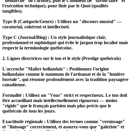
"démarche" de l'artiste), puis le Comment (le "savoir-faire" et
l'exécution technique), pour finir par le Quoi (qualités
tangibles).
Type B (Catégorie/Genre) : Utilisez un "discours muséal" —
curatorial, cohérent et intellectuel.
Type C (Journal/Blog) : Un style journalistique clair,
professionnel et sophistiqué qui évite le jargon trop localisé mais
respecte la terminologie québécoise.
2. Lignes directrices sur le ton et le style (Prestige québécois)
L'accroche "Maître hollandais" : Positionnez l'origine
hollandaise comme le summum de l'artisanat et de la "lumière
boréale", qui résonne profondément avec la tradition paysagère
canadienne.
Formalité : Utilisez un "Vous" strict et respectueux. Le ton doit
être accueillant mais intellectuellement rigoureux — moins
"rigide" que le français parisien mais plus précis que le
québécois de tous les jours.
Exactitude régionale : Utilisez des termes comme "vernissage"
et "finissage" correctement, et assurez-vous que "galeriste" et