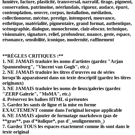
lumière, facture, plasticité, transversal, narratif, tirage, pigment,
conservation, patrimoine, néerlandais, rigueur, audace, épuré,
contemplation, oeuvre, corpus, installation, médiation,
collectionneur, mécène, prestige, intemporel, mouvance,
esthétique, matérialité, pigmentaire, grand format, authentique,
scénographie, dialogue, monochrome, clair-obscur, technique,
visionnaire, signature, relief, profondeur, nuance, geste, espace,
résonance, sensibilité, iconique, modernité, raffinement
**RÈGLES CRITIQUES :**
1. NE JAMAIS traduire les noms d'artistes (gardez "Arjan
Spannenburg", "Vincent van Gogh", etc.)
2. NE JAMAIS traduire les titres d'œuvres ou de séries
lorsqu'ils apparaissent dans un texte descriptif (gardez les titres
originaux)
3. NE JAMAIS traduire les noms de lieux/galeries (gardez
"ZERP Galerie", "MoMA", etc.)
4. Préservez les balises HTML si présentes
5. Gardez les sauts de ligne et la mise en forme
EXACTEMENT comme dans l'original lorsque applicable
6. NE JAMAIS ajouter de formatage markdown (pas de
**gras**, pas d'*italique*, pas d'_soulignements_)
7. Gardez TOUS les espaces exactement comme ils sont dans le
texte original