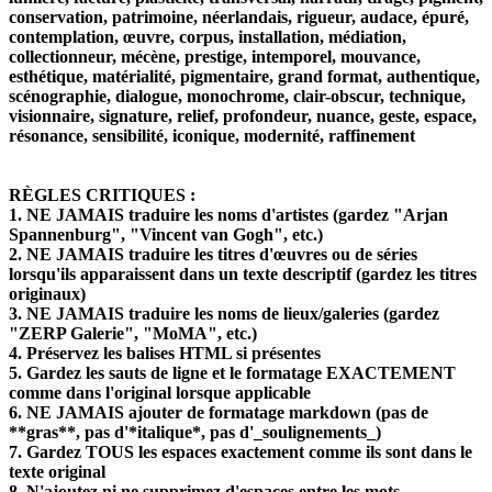
conservation, patrimoine, néerlandais, rigueur, audace, épuré,
contemplation, œuvre, corpus, installation, médiation,
collectionneur, mécène, prestige, intemporel, mouvance,
esthétique, matérialité, pigmentaire, grand format, authentique,
scénographie, dialogue, monochrome, clair-obscur, technique,
visionnaire, signature, relief, profondeur, nuance, geste, espace,
résonance, sensibilité, iconique, modernité, raffinement
RÈGLES CRITIQUES :
1. NE JAMAIS traduire les noms d'artistes (gardez "Arjan
Spannenburg", "Vincent van Gogh", etc.)
2. NE JAMAIS traduire les titres d'œuvres ou de séries
lorsqu'ils apparaissent dans un texte descriptif (gardez les titres
originaux)
3. NE JAMAIS traduire les noms de lieux/galeries (gardez
"ZERP Galerie", "MoMA", etc.)
4. Préservez les balises HTML si présentes
5. Gardez les sauts de ligne et le formatage EXACTEMENT
comme dans l'original lorsque applicable
6. NE JAMAIS ajouter de formatage markdown (pas de
**gras**, pas d'*italique*, pas d'_soulignements_)
7. Gardez TOUS les espaces exactement comme ils sont dans le
texte original
8. N'ajoutez ni ne supprimez d'espaces entre les mots