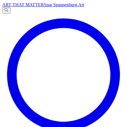
ART THAT MATTERS
par Spannenburg.Art
A
文