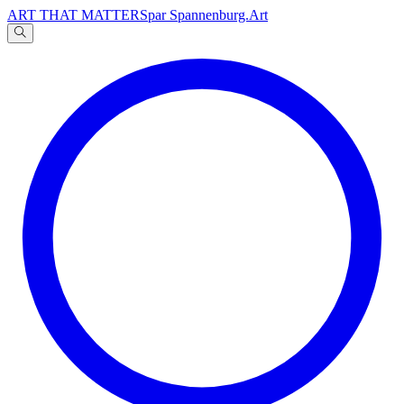
ART THAT MATTERS
par Spannenburg.Art
A
文