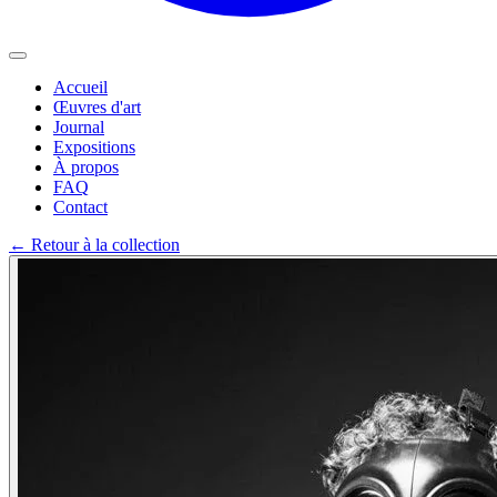
Accueil
Œuvres d'art
Journal
Expositions
À propos
FAQ
Contact
←
Retour à la collection