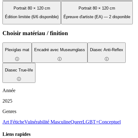
Portrait 80 × 120 cm
Portrait 80 × 120 cm
Édition limitée (6/6 disponible)
Épreuve d'artiste (EA) — 2 disponible
Choisir matériau / finition
Plexiglas mat
Encadré avec Museumglass
Diasec Anti-Reflex
ⓘ
ⓘ
ⓘ
Diasec True-life
ⓘ
Année
2025
Genres
Art Fétiche
Vulnérabilité Masculine
Queer
LGBT+
Conceptuel
Liens rapides