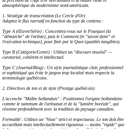
la précision de l'Âge d'or néerlandais et la nature vaste et
atmosphérique du modernisme nord-américain.
1. Stratégie de transcréation (Le Cercle d'Or)
Adaptez le flux narratif en fonction du type de contenu :
Type A (Œuvre/Série) : Concentrez-vous sur le Pourquoi (la
"démarche" de l'artiste), puis le Comment (le "savoir-faire" et
l'exécution technique), pour finir par le Quoi (qualités tangibles).
Type B (Catégorie/Genre) : Utilisez un "discours muséal" —
curatorial, cohérent et intellectuel.
Type C (Journal/Blog) : Un style journalistique clair, professionnel
et sophistiqué qui évite le jargon trop localisé mais respecte la
terminologie québécoise.
2. Directives de ton et de style (Prestige québécois)
L'accroche "Maître hollandais" : Positionnez l'origine hollandaise
comme le summum de l'artisanat et de la "lumière boréale", qui
résonne profondément avec la tradition du paysage canadien.
Formalité : Utilisez un "Vous" strict et respectueux. Le ton doit être
accueillant mais intellectuellement rigoureux — moins "rigide" que