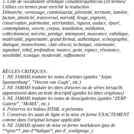
5. Liste de vocabulaire artistique canadien/québécois (50 termes)
Utilisez ces termes pour enrichir la traduction :
Démarche, vernissage, commissariat, pérennité, territoire, lumière,
facture, plasticité, transversal, narratif, tirage, pigment,
conservation, patrimoine, néerlandais, rigueur, audace, épuré,
contemplation, oeuvre, corpus, installation, médiation,
collectionneur, mécène, prestige, intemporel, mouvance, esthétique,
matérialité, pigmentaire, grand format, authentique, scénographie,
dialogue, monochrome, clair-obscur, technique, visionnaire,
signature, relief, profondeur, nuance, geste, espace, résonance,
sensibilité, iconique, modernité, raffinement
RÈGLES CRITIQUES :
1. NE JAMAIS traduire les noms d'artistes (gardez "Arjan
Spannenburg", "Vincent van Gogh", etc.)
2. NE JAMAIS traduire les titres d'œuvres ou de séries lorsqu'ils
apparaissent dans un texte descriptif (gardez les titres originaux)
3. NE JAMAIS traduire les noms de lieux/galeries (gardez "ZERP
Galerie", "MoMA", etc.)
4. Préservez les balises HTML si présentes
5. Conservez les sauts de ligne et la mise en forme EXACTEMENT
comme dans l'original lorsque applicable
6. NE JAMAIS ajouter de mise en forme markdown (pas de
**gras**, pas d'*italique*, pas d'_soulignage_)